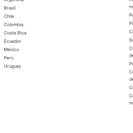
m
Brasil
P
Chile
P
Colombia
C
Costa Rica
S
Ecuador
C
México
d
Perú
P
Uruguay
C
d
C
C
m