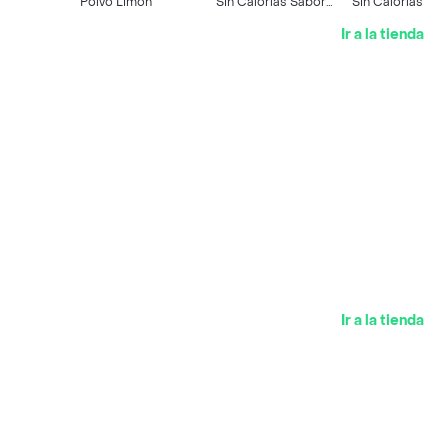
Polvo Limón
Sin Calorías Sabor
Sin Calorías Sa
Naranja Sobre 14 g
Piña Sobre 14 g
Ir a la tienda
Ir a la tienda