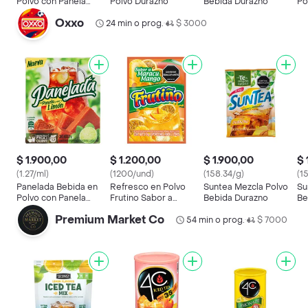
Polvo con Panela
Polvo Durazno
Bebida Durazno
Po
Sabor Limón
Oxxo
24 min o prog.
$ 3000
•
$ 1.900,00
$ 1.200,00
$ 1.900,00
$ 
(1.27/ml)
(1200/und)
(158.34/g)
(1
Panelada Bebida en
Refresco en Polvo
Suntea Mezcla Polvo
Su
Polvo con Panela
Frutino Sabor a
Bebida Durazno
Be
Sabor Limón
Maracu Mango (10 Gr)
Premium Market Co
54 min o prog.
$ 7000
•