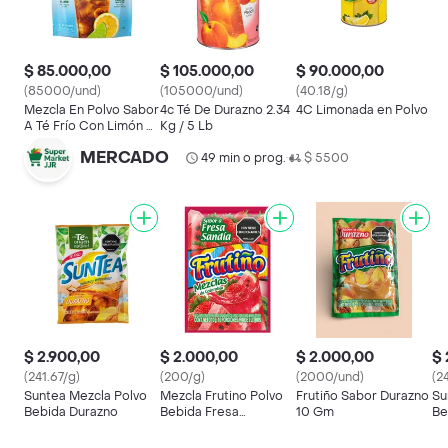
$ 85.000,00
$ 105.000,00
$ 90.000,00
(85000/und)
(105000/und)
(40.18/g)
Mezcla En Polvo Sabor
4c Té De Durazno 2.34
4C Limonada en Polvo
A Té Frío Con Limón 3
Kg / 5 Lb
Kg
MERCADO
49 min o prog.
$ 5500
•
$ 2.900,00
$ 2.000,00
$ 2.000,00
$ 
(241.67/g)
(200/g)
(2000/und)
(2
Suntea Mezcla Polvo
Mezcla Frutino Polvo
Frutiño Sabor Durazno
Su
Bebida Durazno
Bebida Fresa
10 Gm
Be
Sandia(10 Gr)