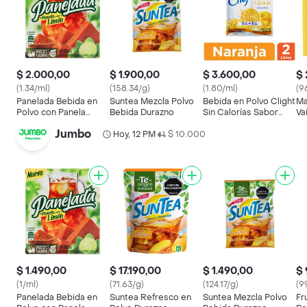
$ 2.000,00
$ 1.900,00
$ 3.600,00
$ 
(1.34/ml)
(158.34/g)
(1.80/ml)
(9
Panelada Bebida en
Suntea Mezcla Polvo
Bebida en Polvo Clight
Ma
Polvo con Panela
Bebida Durazno
Sin Calorías Sabor
Vai
Sabor Limón
Naranja Sobre 14 g
Jumbo
Hoy, 12 PM
$ 10.000
•
$ 1.490,00
$ 17.190,00
$ 1.490,00
$ 
(1/ml)
(71.63/g)
(124.17/g)
(9
Panelada Bebida en
Suntea Refresco en
Suntea Mezcla Polvo
Fr