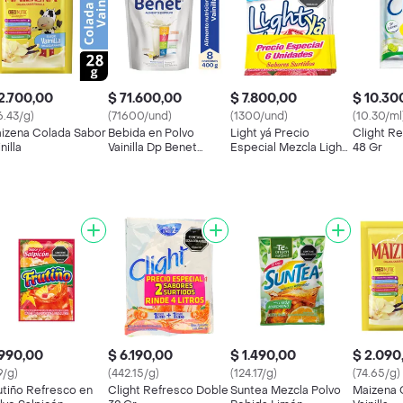
2.700,00
$ 71.600,00
$ 7.800,00
$ 10.30
6.43/g)
(71600/und)
(1300/und)
(10.30/ml
izena Colada Sabor
Bebida en Polvo
Light yá Precio
Clight R
nilla
Vainilla Dp Benet
Especial Mezcla Light
48 Gr
1068451
Ya Polvo Bebida
Artificial
990,00
$ 6.190,00
$ 1.490,00
$ 2.090
9/g)
(442.15/g)
(124.17/g)
(74.65/g)
utiño Refresco en
Clight Refresco Doble
Suntea Mezcla Polvo
Maizena 