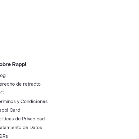
obre Rappi
log
erecho de retracto
IC
érminos y Condiciones
appi Card
olíticas de Privacidad
ratamiento de Datos
QRs