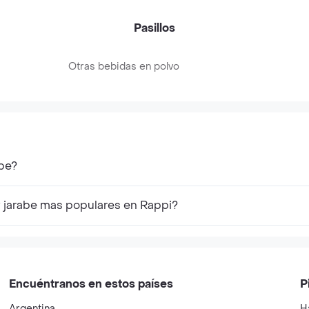
Pasillos
Otras bebidas en polvo
be?
y jarabe mas populares en Rappi?
Encuéntranos en estos países
P
Argentina
H