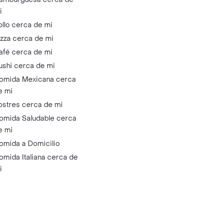
i
ollo cerca de mi
izza cerca de mi
afé cerca de mi
ushi cerca de mi
omida Mexicana cerca
e mi
ostres cerca de mi
omida Saludable cerca
e mi
omida a Domicilio
omida Italiana cerca de
i