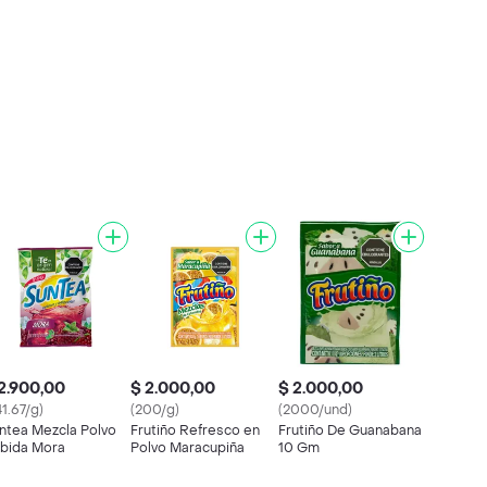
2.900,00
$ 2.000,00
$ 2.000,00
41.67/g)
(200/g)
(2000/und)
ntea Mezcla Polvo
Frutiño Refresco en
Frutiño De Guanabana
bida Mora
Polvo Maracupiña
10 Gm