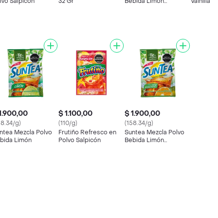
lvo Salpicón
32 Gr
Bebida Limón
Vainilla
Mandarino
1.900,00
$ 1.100,00
$ 1.900,00
58.34/g)
(110/g)
(158.34/g)
ntea Mezcla Polvo
Frutiño Refresco en
Suntea Mezcla Polvo
bida Limón
Polvo Salpicón
Bebida Limón
Mandarino