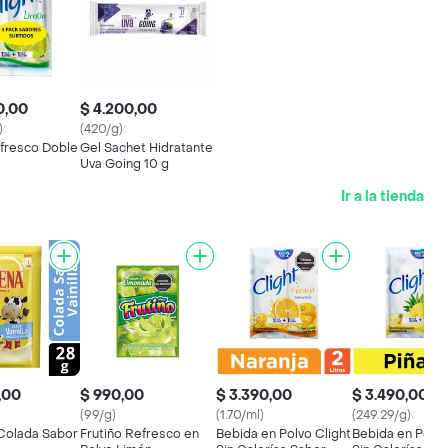
0,00
$ 4.200,00
)
(420/g)
efresco Doble
Gel Sachet Hidratante
Uva Going 10 g
Ir a la tienda
,00
$ 990,00
$ 3.390,00
$ 3.490,00
(99/g)
(1.70/ml)
(249.29/g)
Colada Sabor
Frutiño Refresco en
Bebida en Polvo Clight
Bebida en Polvo