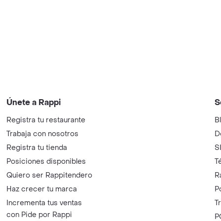
Únete a Rappi
S
Registra tu restaurante
B
Trabaja con nosotros
D
Registra tu tienda
S
Posiciones disponibles
T
Quiero ser Rappitendero
R
Haz crecer tu marca
P
Incrementa tus ventas
T
con Pide por Rappi
P