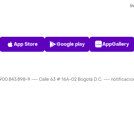
I
App Store
Play Store
AppGalle
App Store
Google play
AppGallery
T 900.843.898-9 --- Calle 63 # 16A-02 Bogotá D.C. --- notificac