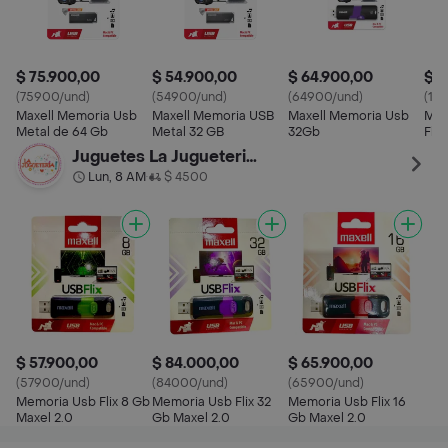
$ 75.900,00
$ 54.900,00
$ 64.900,00
$ 1
(75900/und)
(54900/und)
(64900/und)
(12
Maxell Memoria Usb
Maxell Memoria USB
Maxell Memoria Usb
Max
Metal de 64 Gb
Metal 32 GB
32Gb
Flix
Juguetes La Jugueteria Bonita
Lun, 8 AM
$ 4500
•
$ 57.900,00
$ 84.000,00
$ 65.900,00
(57900/und)
(84000/und)
(65900/und)
Memoria Usb Flix 8 Gb
Memoria Usb Flix 32
Memoria Usb Flix 16
Maxel 2.0
Gb Maxel 2.0
Gb Maxel 2.0