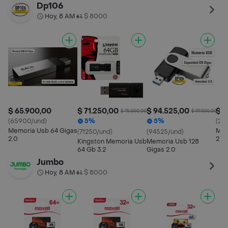
Dp106
Hoy, 8 AM
$ 8000
•
$ 65.900,00
$ 71.250,00
$ 94.525,00
$ 2
$ 75.000,00
$ 99.500,00
(65900/und)
5%
5%
(27
Memoria Usb 64 Gigas
Mem
(71250/und)
(94525/und)
2.0
2.0
Kingston Memoria Usb
Memoria Usb 128
64 Gb 3.2
Gigas 2.0
Jumbo
Hoy, 8 AM
$ 8000
•