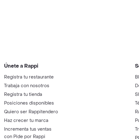
Únete a Rappi
S
Registra tu restaurante
B
Trabaja con nosotros
D
Registra tu tienda
S
Posiciones disponibles
T
Quiero ser Rappitendero
R
Haz crecer tu marca
P
Incrementa tus ventas
T
con Pide por Rappi
P