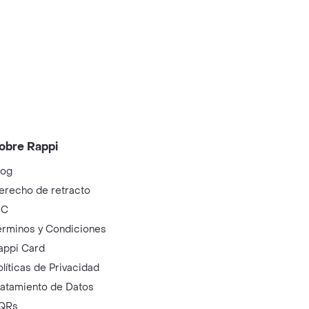
obre Rappi
log
erecho de retracto
IC
érminos y Condiciones
appi Card
olíticas de Privacidad
ratamiento de Datos
QRs