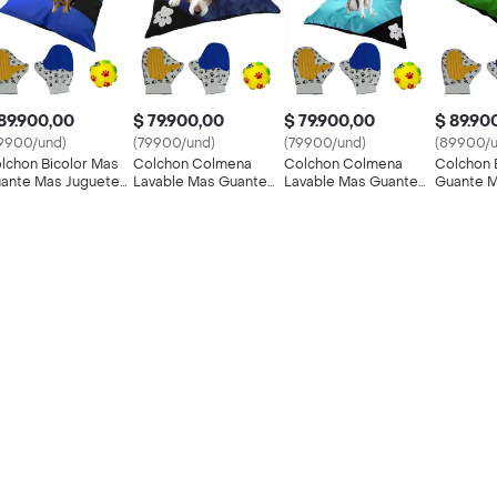
89.900,00
$ 79.900,00
$ 79.900,00
$ 89.90
9900/und)
(79900/und)
(79900/und)
(89900/u
lchon Bicolor Mas
Colchon Colmena
Colchon Colmena
Colchon 
ante Mas Juguete
Lavable Mas Guante
Lavable Mas Guante
Guante M
ul Claro
Mas Juguete Azul
Mas Juguete Celeste
Verde
Claro