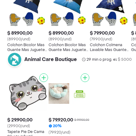
$ 89.900,00
$ 89.900,00
$ 79.900,00
$ 
(89900/und)
(89900/und)
(79900/und)
(8
Colchon Bicolor Mas
Colchon Bicolor Mas
Colchon Colmena
Co
Guante Mas Juguete
Guante Mas Juguete
Lavable Mas Guante
Gu
Azul Oscuro
Celeste
Mas Juguete Azul
Az
Animal Care Boutique
29 min o prog.
Oscuro
$ 5000
•
$ 29.900,00
$ 79.920,00
$ 99.900,00
(29900/und)
20%
Tapete Pie De Cama
(79920/und)