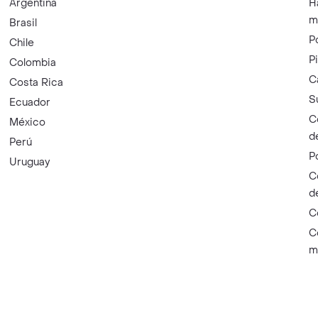
Argentina
H
m
Brasil
P
Chile
P
Colombia
C
Costa Rica
S
Ecuador
C
México
d
Perú
P
Uruguay
C
d
C
C
m