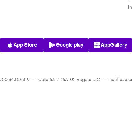
I
App Store
Play Store
AppGalle
App Store
Google play
AppGallery
T 900.843.898-9 --- Calle 63 # 16A-02 Bogotá D.C. --- notificac