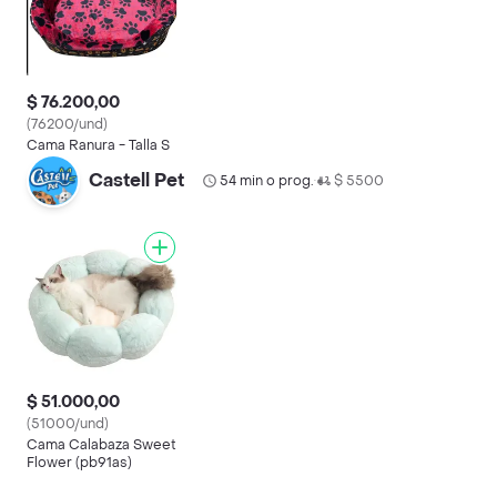
$ 76.200,00
(76200/und)
Cama Ranura - Talla S
Castell Pet
54 min o prog.
$ 5500
•
$ 51.000,00
(51000/und)
Cama Calabaza Sweet
Flower (pb91as)