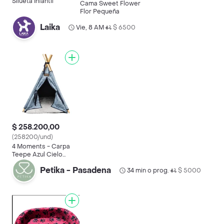
Silueta Infantil
Cama Sweet Flower
Flor Pequeña
Laika
Vie, 8 AM
$ 6500
•
$ 258.200,00
(258200/und)
4 Moments - Carpa
Teepe Azul Cielo
70x70 Cm - M
Petika - Pasadena
34 min o prog.
$ 5000
•