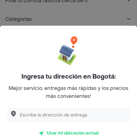
Pide tu comida favorita cerca de ti
Categorías
Únete a Rappi
Sobre Rappi
Facebook
Twitter
Instagram
Ingresa tu dirección en Bogotá:
Mejor servicio, entregas más rápidas y los precios
©
2026
Rappi Inc. All rights reserved.
más convenientes!
Rappi S.A.S. --- NIT 900.843.898-9 --- Calle 63 # 16A-02
Bogotá D.C. --- notificacionesrappi@rappi.com
Usar mi ubicación actual