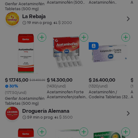
Acetaminofén (500
Acetaminofén
Ace
Genfar Acetaminofén
mg) Sobre 10 Tabletas
Analgésico en
500
Tabletas (500 mg)
Tabletas
La Rebaja
19 min o prog.
$ 2000
•
$ 17.745,00
$ 14.300,00
$ 26.400,00
$ 4
$ 25.400,00
30%
(1430/und)
(1320/und)
(16
Acetaminofen Forte
Acetaminofén /
Ace
(177.50/und)
Acetaminofen/cafeina
Codeína Tabletas (325
Ace
Genfar Acetaminofén
500/65 Mg
mg/8 mg)
500
Tabletas (500 mg)
Droguería Alemana
59 min o prog.
$ 3500
•