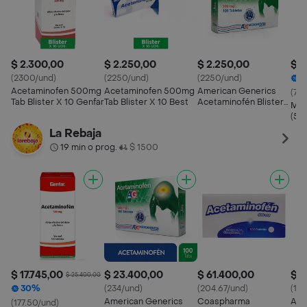
$ 2.300,00
$ 2.250,00
$ 2.250,00
$ 1
(2300/und)
(2250/und)
(2250/und)
1
Acetaminofen 500mg
Acetaminofen 500mg
American Generics
(72
Tab Blister X 10 Genfar
Tab Blister X 10 Best
Acetaminofén Blister
Mk 
X 10 (500 mg)
(50
La Rebaja
19 min o prog.
$ 1500
•
$ 17.745,00
$ 23.400,00
$ 61.400,00
$ 1
$ 25.400,00
30%
(234/und)
(204.67/und)
(14
American Generics
Coaspharma
Ace
(177.50/und)