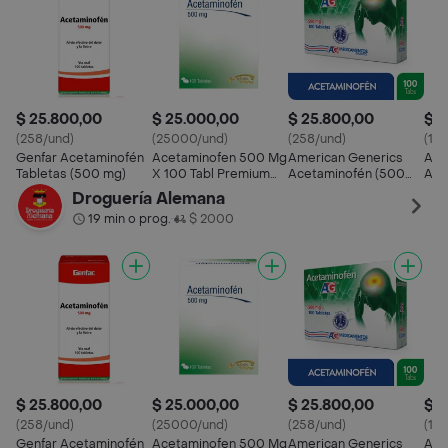
$ 25.800,00
$ 25.000,00
$ 25.800,00
$ 1
(258/und)
(25000/und)
(258/und)
(14
Genfar Acetaminofén
Acetaminofen 500 Mg
American Generics
Ace
Tabletas (500 mg)
X 100 Tabl Premium
Acetaminofén (500
Ace
Pharma
mg) Sobre 10 Tabletas
500
Droguería Alemana
19 min o prog.
$ 2000
•
$ 25.800,00
$ 25.000,00
$ 25.800,00
$ 1
(258/und)
(25000/und)
(258/und)
(14
Genfar Acetaminofén
Acetaminofen 500 Mg
American Generics
Ace