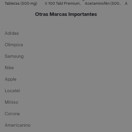
Tabletas (500 mg)
X 100 Tabl Premium
Acetaminofén (500
Ace
Pharma
mg) Sobre 10 Tabletas
500
Otras Marcas Importantes
Adidas
Olimpica
Samsung
Nike
Apple
Locatel
Miniso
Corona
Americanino