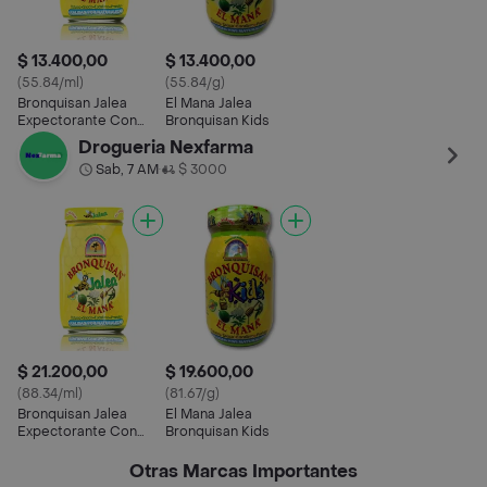
$ 13.400,00
$ 13.400,00
(55.84/ml)
(55.84/g)
Bronquisan Jalea
El Mana Jalea
Expectorante Con
Bronquisan Kids
Totumo
Drogueria Nexfarma
Sab, 7 AM
$ 3000
•
$ 21.200,00
$ 19.600,00
(88.34/ml)
(81.67/g)
Bronquisan Jalea
El Mana Jalea
Expectorante Con
Bronquisan Kids
Totumo
Otras Marcas Importantes