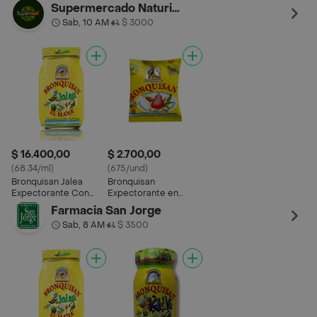
Totumo
Supermercado Naturista
Sab, 10 AM
$ 3000
•
$ 16.400,00
$ 2.700,00
(68.34/ml)
(675/und)
Bronquisan Jalea
Bronquisan
Expectorante Con
Expectorante en
Totumo
Pastilla con Propoleo
Farmacia San Jorge
Sab, 8 AM
$ 3500
•