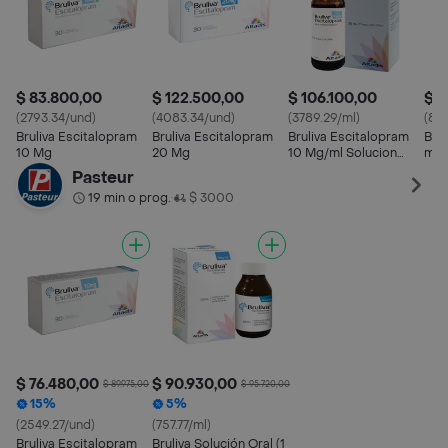
$ 83.800,00
$ 122.500,00
$ 106.100,00
$ 1
(2793.34/und)
(4083.34/und)
(3789.29/ml)
(833
Bruliva Escitalopram
Bruliva Escitalopram
Bruliva Escitalopram
Brul
10 Mg
20 Mg
10 Mg/ml Solucion
mg)
Oral
Pasteur
19 min o prog.
$ 3000
•
$ 76.480,00
$ 90.930,00
$ 89.975,00
$ 95.720,00
15%
5%
(2549.27/und)
(757.77/ml)
Bruliva Escitalopram
Bruliva Solución Oral (1