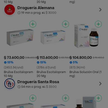
10 Mg
20 Mg
mg)
Droguería Alemana
19 min o prog.
$ 3000
•
$ 73.600,00
$ 113.600,00
$ 104.800,00
$ 86.600,00
$ 133.700,00
$ 110.400,00
15%
15%
5%
(2453.34/und)
(3786.67/und)
(873.34/ml)
Bruliva Escitalopram
Bruliva Escitalopram
Bruliva Solución Oral (1
10 Mg
20 Mg
mg)
Droguería Santa Rosa
54 min o prog.
$ 3500
•