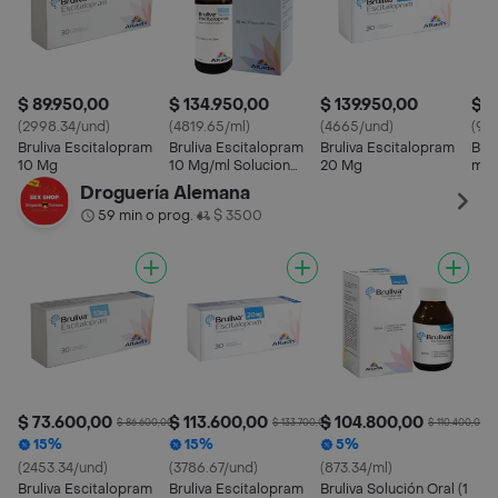
$ 89.950,00
$ 134.950,00
$ 139.950,00
$ 1
(2998.34/und)
(4819.65/ml)
(4665/und)
(916
Bruliva Escitalopram
Bruliva Escitalopram
Bruliva Escitalopram
Brul
10 Mg
10 Mg/ml Solucion
20 Mg
mg)
Oral
Droguería Alemana
59 min o prog.
$ 3500
•
$ 73.600,00
$ 113.600,00
$ 104.800,00
$ 86.600,00
$ 133.700,00
$ 110.400,00
15%
15%
5%
(2453.34/und)
(3786.67/und)
(873.34/ml)
Bruliva Escitalopram
Bruliva Escitalopram
Bruliva Solución Oral (1