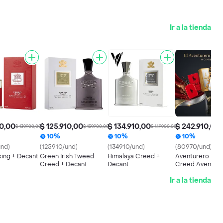
Ir a la tienda
10,00
$ 125.910,00
$ 134.910,00
$ 242.910,00
$ 139.900,00
$ 139.900,00
$ 149.900,00
$
10%
10%
10%
und)
(125910/und)
(134910/und)
(80970/und)
king + Decant
Green Irish Tweed
Himalaya Creed +
Aventurero Mod
Creed + Decant
Decant
Creed Aventus 
Million Lucky + 
Ir a la tienda
Red