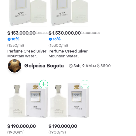
$ 153.000,00
$ 1.530.000,00
$ 180.000,00
$ 1.800.000,00
15%
15%
(1530/ml)
(15300/ml)
Perfume Creed Silver
Perfume Creed Silver
Mountain Water
Mountain Water
Premium 100ml Unisex
Premium 100ml Unisex
Golpaisa Bogota
Original
Sab, 9 AM
$ 5500
•
$ 190.000,00
$ 190.000,00
(1900/ml)
(1900/ml)