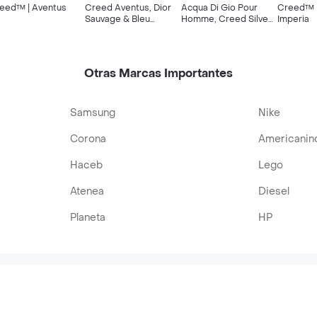
eed™ | Aventus
Creed Aventus, Dior
Acqua Di Gio Pour
Creed™ |
Sauvage & Bleu
Homme, Creed Silver
Imperia
Chanel
Mountain, 212 Men &
Issey Miyake
Otras Marcas Importantes
Samsung
Nike
Corona
Americanin
Haceb
Lego
Atenea
Diesel
Planeta
HP