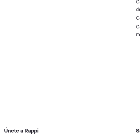
C
d
C
C
m
Únete a Rappi
S