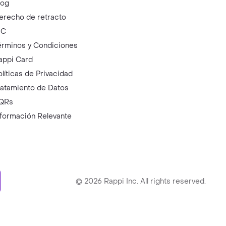
log
erecho de retracto
IC
érminos y Condiciones
appi Card
olíticas de Privacidad
ratamiento de Datos
QRs
nformación Relevante
ry
©
2026
Rappi Inc. All rights reserved.