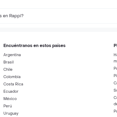
s en Rappi?
Encuéntranos en estos países
P
Argentina
H
m
Brasil
P
Chile
P
Colombia
C
Costa Rica
S
Ecuador
C
México
d
Perú
P
Uruguay