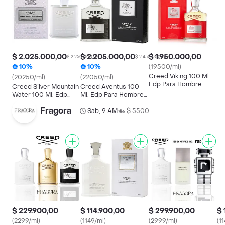
$ 2.025.000,00
$ 2.205.000,00
$ 1.950.000,00
$ 2.250.000,00
$ 2.450.000,00
10%
10%
(19500/ml)
Creed Viking 100 Ml.
(20250/ml)
(22050/ml)
Edp Para Hombre
Creed Silver Mountain
Creed Aventus 100
100% Original
Water 100 Ml. Edp
Ml. Edp Para Hombres
Para Hombre 100%
100% Original
Fragora
Original
Sab, 9 AM
$ 5500
•
$ 229.900,00
$ 114.900,00
$ 299.900,00
$ 
(2299/ml)
(1149/ml)
(2999/ml)
(1