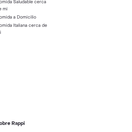
omida Saludable cerca
e mi
omida a Domicilio
omida Italiana cerca de
i
obre Rappi