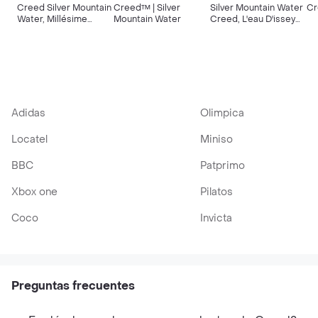
Creed Silver Mountain
Creed™ | Silver
Silver Mountain Water
Cr
Water, Millésime
Mountain Water
Creed, L'eau D'issey
Imperia & Aventus
Pour Homme &
Phantom
Adidas
Olimpica
Locatel
Miniso
BBC
Patprimo
Xbox one
Pilatos
Coco
Invicta
Preguntas frecuentes