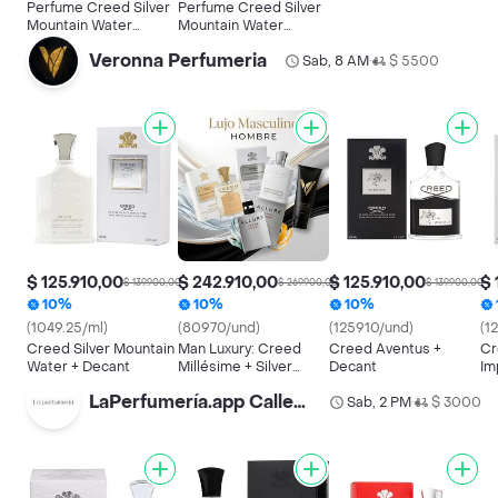
Perfume Creed Silver
Perfume Creed Silver
Mountain Water
Mountain Water
Premium 100ml Unisex
Premium 100ml Unisex
Veronna Perfumeria
Original
Sab, 8 AM
$ 5500
•
$ 125.910,00
$ 242.910,00
$ 125.910,00
$ 
$ 139.900,00
$ 269.900,00
$ 139.900,00
10%
10%
10%
(1049.25/ml)
(80970/und)
(125910/und)
(1
Creed Silver Mountain
Man Luxury: Creed
Creed Aventus +
Cr
Water + Decant
Millésime + Silver
Decant
Im
Mountain + Allure
De
LaPerfumería.app Calle93
Sport
Sab, 2 PM
$ 3000
•