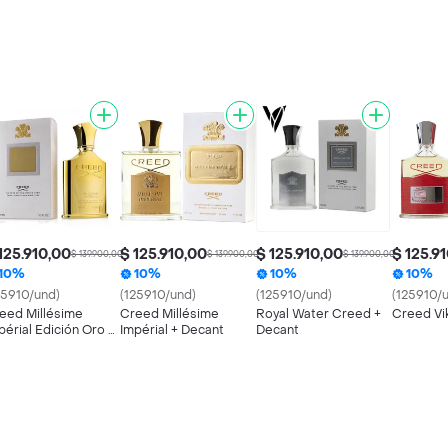
125.910,00
$ 125.910,00
$ 125.910,00
$ 125.9
$ 139.900,00
$ 139.900,00
$ 139.900,00
10%
10%
10%
10%
25910/und)
(125910/und)
(125910/und)
(125910/
eed Millésime
Creed Millésime
Royal Water Creed +
Creed Vi
périal Edición Oro +
Impérial + Decant
Decant
cant