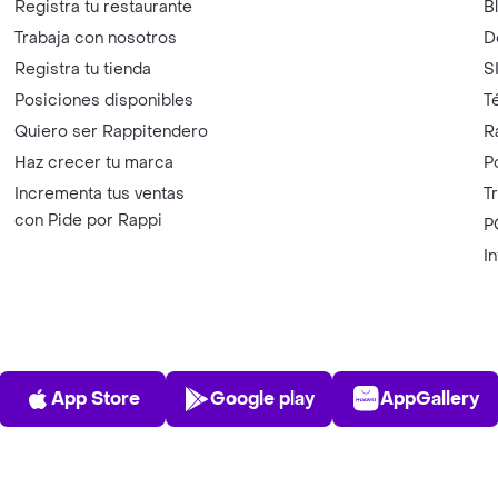
Registra tu restaurante
B
Trabaja con nosotros
D
Registra tu tienda
S
Posiciones disponibles
T
Quiero ser Rappitendero
R
Haz crecer tu marca
P
Incrementa tus ventas
T
con Pide por Rappi
P
I
App Store
Play Store
AppGalle
App Store
Google play
AppGallery