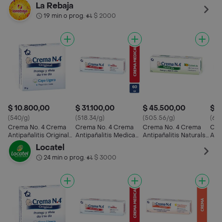
Capa Ligera
con Nistatina
(40%)
con
La Rebaja
19 min o prog.
$ 2000
•
$ 10.800,00
$ 31.100,00
$ 45.500,00
$ 1
(540/g)
(518.34/g)
(505.56/g)
(64
Crema No. 4 Crema
Crema No. 4 Crema
Crema No. 4 Crema
Cre
Antipañalitis Original
Antipañalitis Medicada
Antipañalitis Naturals
Anti
Capa Ligera
con Nistatina
con Caléndula
con
Locatel
24 min o prog.
$ 3000
•