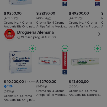
$ 9.250,00
$ 29.150,00
$ 49.200,00
$ 4
(462.50/g)
(485.84/g)
(447.28/g)
(492
Crema No. 4 Crema
Crema No. 4 Crema
Crema No. 4 Crema
Cre
Antipañalitis Original
Antipañalitis Medicada
para Pañalitis Protect
Anti
Capa Ligera
con Nistatina
(40%)
con
Droguería Alemana
19 min o prog.
$ 2000
•
$ 10.200,00
$ 32.700,00
$ 13.600,00
$ 11.400,00
11%
(545/g)
(680/g)
Crema No. 4 Crema
Crema No. 4 Crema
(510/g)
Antipañalitis Medicada
Antipañalitis Naturals
Crema No. 4 Crema
con Nistatina
con Caléndula
Antipañalitis Original
Capa Ligera