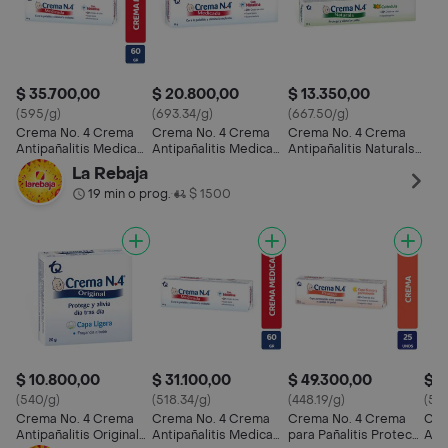
$ 35.700,00
$ 20.800,00
$ 13.350,00
(595/g)
(693.34/g)
(667.50/g)
Crema No. 4 Crema
Crema No. 4 Crema
Crema No. 4 Crema
Antipañalitis Medicada
Antipañalitis Medicada
Antipañalitis Naturals
con Nistatina
(20%)
con Caléndula
La Rebaja
19 min o prog.
$ 1500
•
$ 10.800,00
$ 31.100,00
$ 49.300,00
$ 4
(540/g)
(518.34/g)
(448.19/g)
(50
Crema No. 4 Crema
Crema No. 4 Crema
Crema No. 4 Crema
Cre
Antipañalitis Original
Antipañalitis Medicada
para Pañalitis Protect
Anti