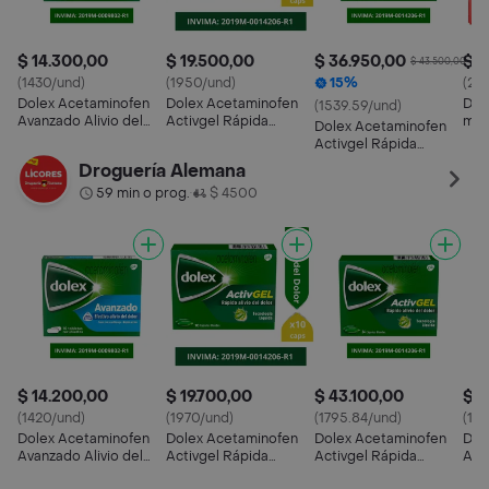
$ 14.300,00
$ 19.500,00
$ 36.950,00
$ 2
$ 43.500,00
(1430/und)
(1950/und)
15%
(22
Dolex Acetaminofen
Dolex Acetaminofen
Dol
(1539.59/und)
Avanzado Alivio del
Activgel Rápida
mg)
Dolex Acetaminofen
Dolor y la Fiebre x 10
Acción Doble
Activgel Rápida
Tecnología x 10
Acción Doble
Droguería Alemana
Tecnología x 24
59 min o prog.
$ 4500
•
$ 14.200,00
$ 19.700,00
$ 43.100,00
$ 1
(1420/und)
(1970/und)
(1795.84/und)
(11
Dolex Acetaminofen
Dolex Acetaminofen
Dolex Acetaminofen
Dol
Avanzado Alivio del
Activgel Rápida
Activgel Rápida
Ava
Dolor y la Fiebre x 10
Acción Doble
Acción Doble
Dolo