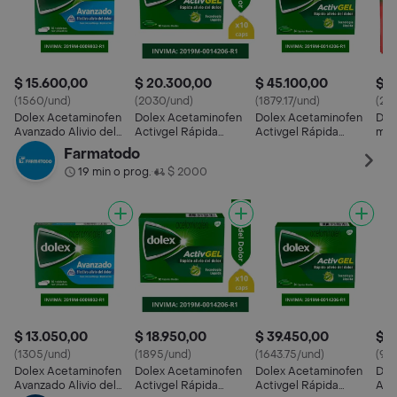
$ 15.600,00
$ 20.300,00
$ 45.100,00
$ 2
(1560/und)
(2030/und)
(1879.17/und)
(24
Dolex Acetaminofen
Dolex Acetaminofen
Dolex Acetaminofen
Dol
Avanzado Alivio del
Activgel Rápida
Activgel Rápida
mg)
Dolor y la Fiebre x 10
Acción Doble
Acción Doble
Farmatodo
Tecnología x 10
Tecnología x 24
19 min o prog.
$ 2000
•
$ 13.050,00
$ 18.950,00
$ 39.450,00
$ 9
(1305/und)
(1895/und)
(1643.75/und)
(97
Dolex Acetaminofen
Dolex Acetaminofen
Dolex Acetaminofen
Dol
Avanzado Alivio del
Activgel Rápida
Activgel Rápida
Ava