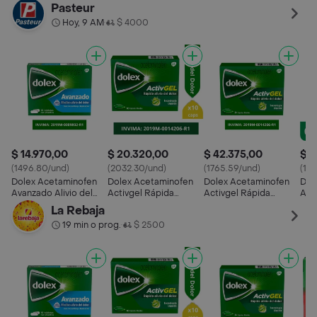
Dolor y la Fiebre x 10
Acción Doble
Acción Doble
Dolo
Pasteur
Tecnología x 10
Tecnología x 24
Hoy, 9 AM
$ 4000
•
$ 14.970,00
$ 20.320,00
$ 42.375,00
$ 3
(1496.80/und)
(2032.30/und)
(1765.59/und)
(17
Dolex Acetaminofen
Dolex Acetaminofen
Dolex Acetaminofen
Dol
Avanzado Alivio del
Activgel Rápida
Activgel Rápida
Act
Dolor y la Fiebre x 10
Acción Doble
Acción Doble
Acc
La Rebaja
Tecnología x 10
Tecnología x 24
Tec
19 min o prog.
$ 2500
•