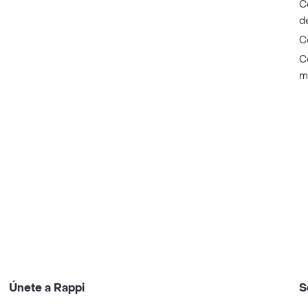
C
d
C
C
m
Únete a Rappi
S