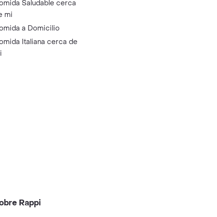
omida Saludable cerca
e mi
omida a Domicilio
omida Italiana cerca de
i
obre Rappi