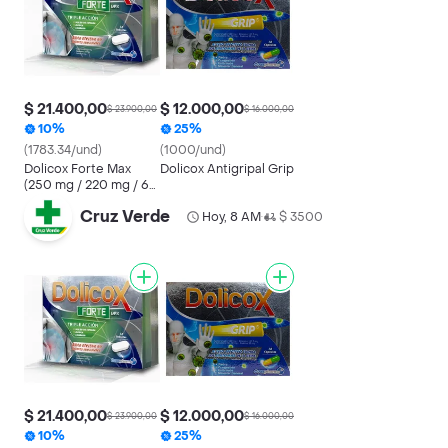
$ 21.400,00
$ 12.000,00
$ 23.900,00
$ 16.000,00
10%
25%
(1783.34/und)
(1000/und)
Dolicox Forte Max
Dolicox Antigripal Grip
(250 mg / 220 mg / 65
mg)
Cruz Verde
Hoy, 8 AM
$ 3500
•
$ 21.400,00
$ 12.000,00
$ 23.900,00
$ 16.000,00
10%
25%