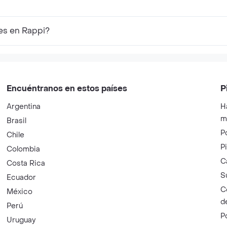
es en Rappi?
Encuéntranos en estos países
P
Argentina
H
m
Brasil
P
Chile
P
Colombia
C
Costa Rica
S
Ecuador
C
México
d
Perú
P
Uruguay