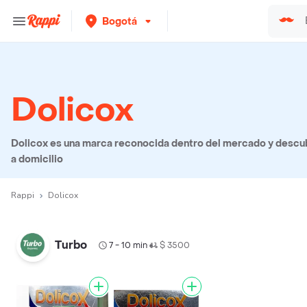
Bogotá
Dolicox
Dolicox es una marca reconocida dentro del mercado y descub
a domicilio
Rappi
Dolicox
Turbo
7 - 10 min
$ 3500
•