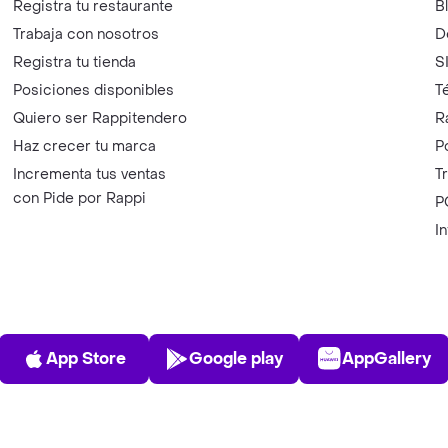
Registra tu restaurante
B
Trabaja con nosotros
D
Registra tu tienda
S
Posiciones disponibles
T
Quiero ser Rappitendero
R
Haz crecer tu marca
P
Incrementa tus ventas
T
con Pide por Rappi
P
I
App Store
Play Store
AppGalle
App Store
Google play
AppGallery