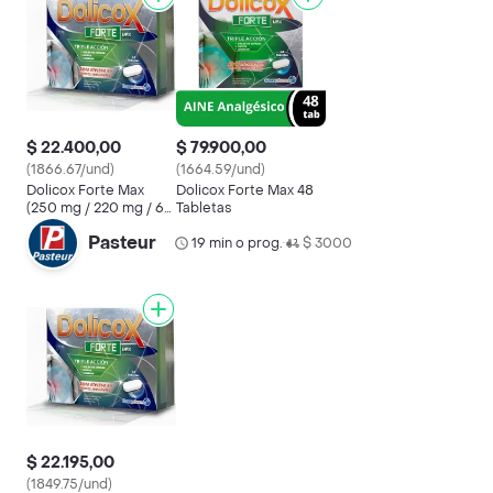
$ 22.400,00
$ 79.900,00
(1866.67/und)
(1664.59/und)
Dolicox Forte Max
Dolicox Forte Max 48
(250 mg / 220 mg / 65
Tabletas
mg)
Pasteur
19 min o prog.
$ 3000
•
$ 22.195,00
(1849.75/und)