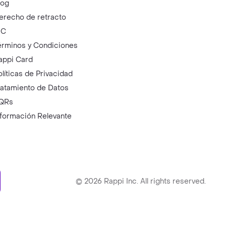
log
erecho de retracto
IC
érminos y Condiciones
appi Card
olíticas de Privacidad
ratamiento de Datos
QRs
nformación Relevante
ry
©
2026
Rappi Inc. All rights reserved.