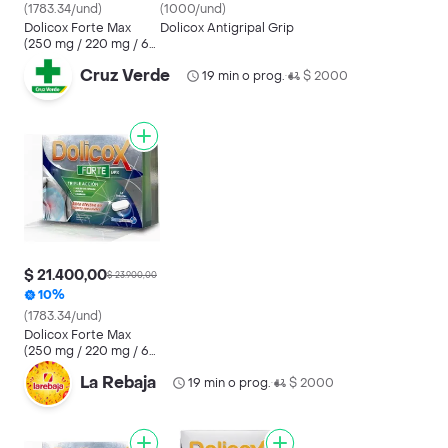
(1783.34/und)
(1000/und)
Dolicox Forte Max
Dolicox Antigripal Grip
(250 mg / 220 mg / 65
mg)
Cruz Verde
19 min o prog.
$ 2000
•
$ 21.400,00
$ 23.900,00
10%
(1783.34/und)
Dolicox Forte Max
(250 mg / 220 mg / 65
mg)
La Rebaja
19 min o prog.
$ 2000
•