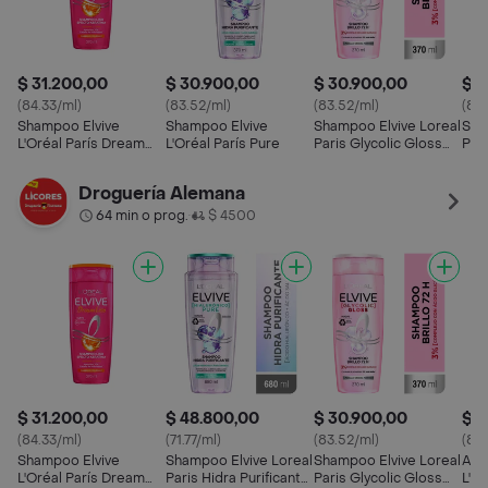
$ 31.200,00
$ 30.900,00
$ 30.900,00
$ 3
(84.33/ml)
(83.52/ml)
(83.52/ml)
(83.
Shampoo Elvive
Shampoo Elvive
Shampoo Elvive Loreal
Sha
L'Oréal París Dream
L'Oréal París Pure
Paris Glycolic Gloss
Pari
Liso
Brillo 370 ml
Droguería Alemana
64 min o prog.
$ 4500
•
$ 31.200,00
$ 48.800,00
$ 30.900,00
$ 3
(84.33/ml)
(71.77/ml)
(83.52/ml)
(84.
Shampoo Elvive
Shampoo Elvive Loreal
Shampoo Elvive Loreal
Aco
L'Oréal París Dream
Paris Hidra Purificante
Paris Glycolic Gloss
L'O