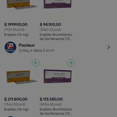
$ 199.900,00
$ 94.100,00
(7139.29/und)
(3360.72/und)
Enablex (15 mg)
Enablex Bromhidrato
de Darifenacina (7.5
mg)
Pasteur
Hoy, 6 AM
$ 4000
•
$ 211.800,00
$ 113.580,00
(7564.25/und)
(4056.43/und)
Enablex (15 mg)
Enablex Bromhidrato
de Darifenacina (7.5