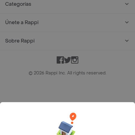
Categorías
Únete a Rappi
Sobre Rappi
Facebook
Twitter
Instagram
©
2026
Rappi Inc. All rights reserved.
Rappi S.A.S. --- NIT 900.843.898-9 --- Calle 63 # 16A-02
Bogotá D.C. --- notificacionesrappi@rappi.com