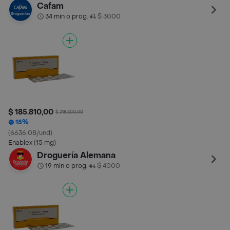
mg)
Cafam
34 min o prog.
$ 3000
•
$ 185.810,00
$ 218.600,00
15%
(6636.08/und)
Enablex (15 mg)
Droguería Alemana
19 min o prog.
$ 4000
•