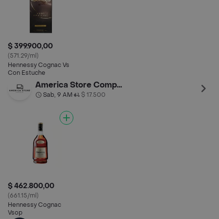
$ 399.900,00
(571.29/ml)
Hennessy Cognac Vs
Con Estuche
America Store Computer
Sab, 9 AM
$ 17.500
•
$ 462.800,00
(661.15/ml)
Hennessy Cognac
Vsop