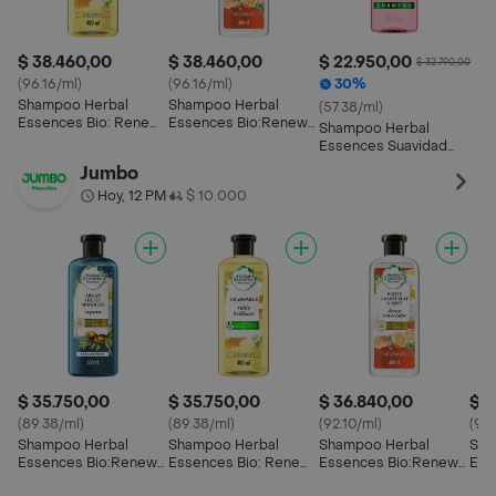
$ 38.460,00
$ 38.460,00
$ 22.950,00
$ 32.790,00
(96.16/ml)
(96.16/ml)
30%
Shampoo Herbal
Shampoo Herbal
(57.38/ml)
Essences Bio: Renew
Essences Bio:Renew
Shampoo Herbal
Manzanilla 400 mL
Toronja y Menta
Essences Suavidad
Champu 400 ml
Rosa Mosqueta 400
Jumbo
mL
Hoy, 12 PM
$ 10.000
•
$ 35.750,00
$ 35.750,00
$ 36.840,00
$ 3
(89.38/ml)
(89.38/ml)
(92.10/ml)
(93.
Shampoo Herbal
Shampoo Herbal
Shampoo Herbal
Sha
Essences Bio:Renew
Essences Bio: Renew
Essences Bio:Renew
Ess
Aceite de Argan de
Manzanilla 400 mL
Toronja y Menta
Lec