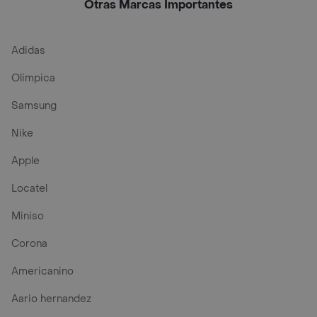
Marruecos Champu
Champu 400 ml
mL
Otras Marcas Importantes
400 ml
Adidas
Olimpica
Samsung
Nike
Apple
Locatel
Miniso
Corona
Americanino
Aario hernandez