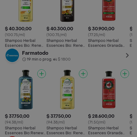
$ 40.300,00
$ 40.300,00
$ 30.900,00
$ 4
(100.75/ml)
(100.75/ml)
(77.25/ml)
(10
Shampoo Herbal
Shampoo Herbal
Shampoo Herbal
Sha
Essences Bio: Renew
Essences Bio: Renew
Essences Granada
Ess
Manzanilla 400 mL
Leche de Coco 400
400 mL
Hid
Farmatodo
mL
Agu
19 min o prog.
$ 1800
•
$ 37.750,00
$ 37.750,00
$ 28.600,00
$ 3
(94.38/ml)
(94.38/ml)
(71.50/ml)
(97/
Shampoo Herbal
Shampoo Herbal
Shampoo Herbal
Sha
Essences Bio:Renew
Essences Bio: Renew
Essences Granada
Ess