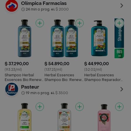
Aceite de Argan de
Manzanilla 400 mL
400 mL
Lec
Olímpica Farmacias
Marruecos Champu
mL
24 min o prog.
$ 2000
•
400 ml
$ 37.290,00
$ 54.890,00
$ 44.990,00
(93.23/ml)
(137.23/ml)
(52.02/ml)
Shampoo Herbal
Herbal Essences
Herbal Essences
Essences Bio:Renew
Shampoo Bio: Renew
Shampoo Reparador
Aceite de Argan de
Aceite de Argan de
con Aceite de Argán
Pasteur
Marruecos Champu
Marruecos
19 min o prog.
$ 3500
•
400 ml