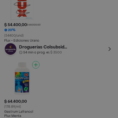
$ 54.400,00
$ 68.000,00
20%
(54400/und)
Flux - Ediciones Urano
Droguerías Colsubsidio
54 min o prog.
$ 3500
•
$ 64.400,00
(178.89/ml)
Gastrum Lafrancol
Plux Menta