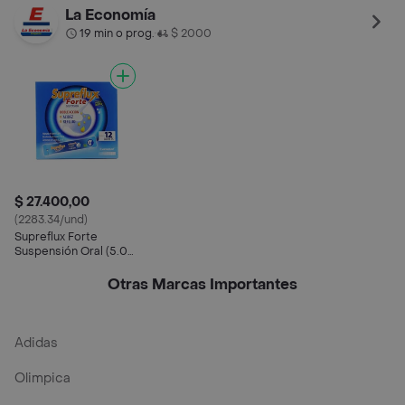
La Economía
19 min o prog.
$ 2000
•
$ 27.400,00
(2283.34/und)
Supreflux Forte
Suspensión Oral (5.0
% / 2.13 % / 3.25 %)
Otras Marcas Importantes
Adidas
Olimpica