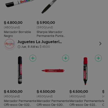
$ 4.800,00
$ 5.900,00
(4800/und)
(5900/und)
Marcador Borrable
Sharpie Marcador
Negro
Permanente Punta
Fina Color Negro
Juguetes La Jugueteria Bonita
Jue, 8 AM
$ 4500
•
$ 4.500,00
$ 4.500,00
$ 4.500,00
$ 4
(4500/und)
(4500/und)
(4500/und)
(45
Marcador Permanente
Marcador Permanente
Marcador Permanente
Mar
Offi-esco Oe-522
Offi-esco Oe-520
Offi-esco Oe-522
Off