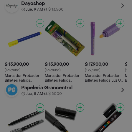
Negro
Rojo
Rojo
Dayoshop
Jue, 9 AM
$ 13.500
•
$ 13.900,00
$ 13.900,00
$ 17.900,00
$ 1
(139/und)
(139/und)
(179/und)
(179
Marcador Probador
Marcador Probador
Marcador Probador
Mar
Billetes Falsos
Billetes Falsos
Billetes Falsos Luz Uv
Bill
Portable
Portable
Portable
Por
Papeleria Grancentral
Jue, 8 AM
$ 5000
•