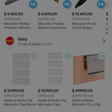
$ 6.450,00
$ 6.600,00
$ 13.650,00
$ 1
(6450/und)
(6600/und)
(13650/und)
Marcador Pelikan
Marcador Prueba
Marcador Posca
(17
Probador Billetes
Billetes Economico
2.5mm Negro
Mar
Mark Data Unidad
Mae
Nara
Easy
(ba
Jue, 8 AM
$ 6000
•
$ 12.990,00
$ 12.900,00
$ 49.990,00
(3247.50/und)
(3225/und)
(12497.50/und)
Hacks & Racks Clip
Hacks & Racks Clip
Hacks & Racks
Marcador Caja Blanco
Marcador Caja
Marcador Con Clip
Transparente
Caja Natural