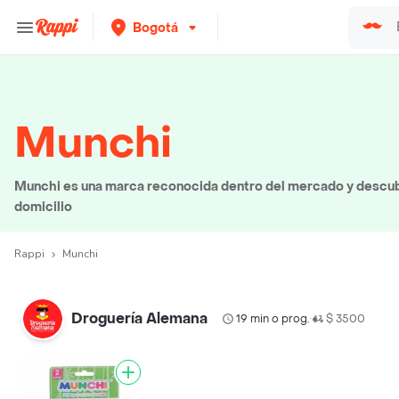
Bogotá
Munchi
Munchi es una marca reconocida dentro del mercado y descubr
domicilio
Rappi
Munchi
Droguería Alemana
19 min o prog.
$ 3500
•