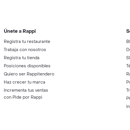
Únete a Rappi
S
Registra tu restaurante
B
Trabaja con nosotros
D
Registra tu tienda
S
Posiciones disponibles
T
Quiero ser Rappitendero
R
Haz crecer tu marca
P
Incrementa tus ventas
T
con Pide por Rappi
P
I