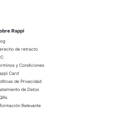
obre Rappi
log
erecho de retracto
IC
érminos y Condiciones
appi Card
olíticas de Privacidad
ratamiento de Datos
QRs
nformación Relevante