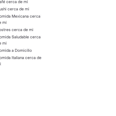
afé cerca de mi
ushi cerca de mi
omida Mexicana cerca
e mi
ostres cerca de mi
omida Saludable cerca
e mi
omida a Domicilio
omida Italiana cerca de
i