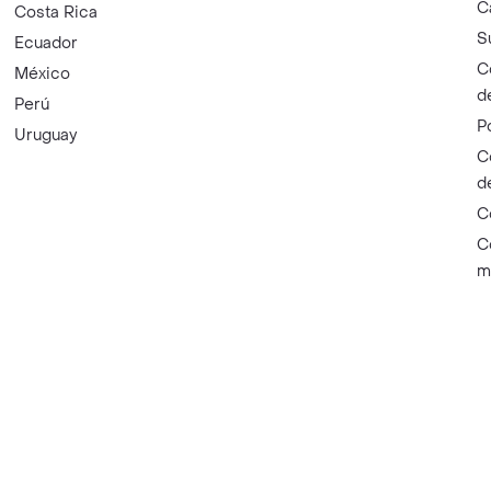
C
Costa Rica
S
Ecuador
C
México
d
Perú
P
Uruguay
C
d
C
C
m