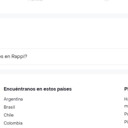
es en Rappi?
Encuéntranos en estos países
P
Argentina
H
m
Brasil
P
Chile
P
Colombia