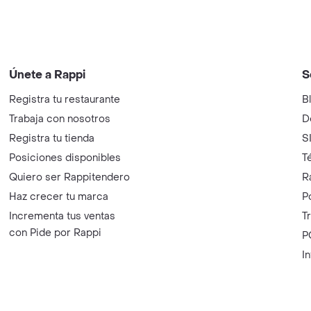
Únete a Rappi
S
Registra tu restaurante
B
Trabaja con nosotros
D
Registra tu tienda
S
Posiciones disponibles
T
Quiero ser Rappitendero
R
Haz crecer tu marca
P
Incrementa tus ventas
T
con Pide por Rappi
P
I