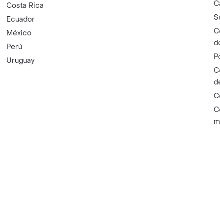
C
Costa Rica
S
Ecuador
C
México
d
Perú
P
Uruguay
C
d
C
C
m