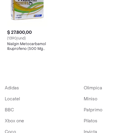
$ 27.800,00
(1390/und)
Nialgin Metocarbamol
Ibuprofeno (500 Mg
400mg)
Adidas
Olimpica
Locatel
Miniso
BBC
Patprimo
Xbox one
Pilatos
Coco
Invicta