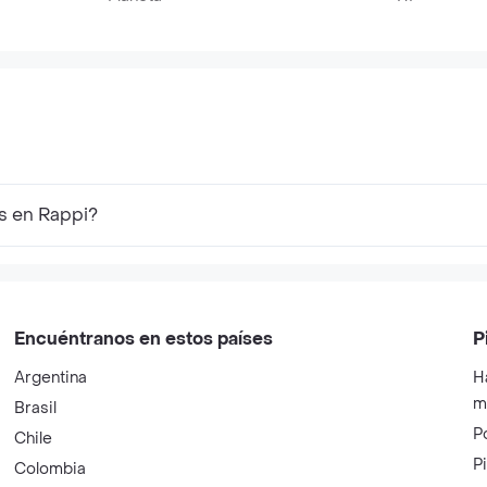
es en Rappi?
Encuéntranos en estos países
P
Argentina
H
m
Brasil
P
Chile
P
Colombia