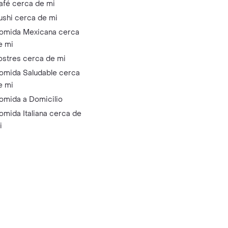
afé cerca de mi
ushi cerca de mi
omida Mexicana cerca
e mi
ostres cerca de mi
omida Saludable cerca
e mi
omida a Domicilio
omida Italiana cerca de
i