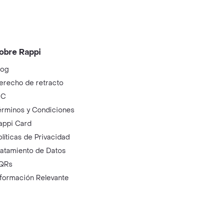
obre Rappi
log
erecho de retracto
IC
érminos y Condiciones
appi Card
olíticas de Privacidad
ratamiento de Datos
QRs
nformación Relevante