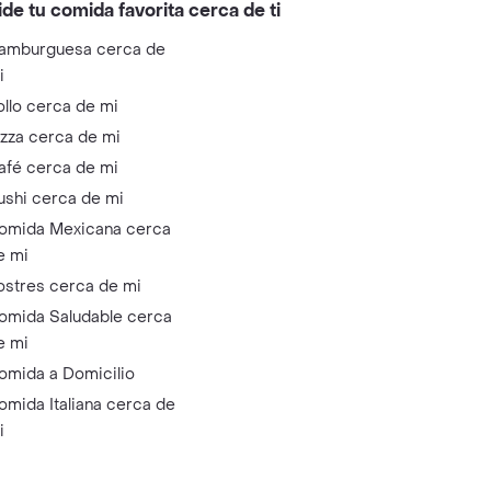
ide tu comida favorita cerca de ti
amburguesa cerca de
i
ollo cerca de mi
izza cerca de mi
afé cerca de mi
ushi cerca de mi
omida Mexicana cerca
e mi
ostres cerca de mi
omida Saludable cerca
e mi
omida a Domicilio
omida Italiana cerca de
i