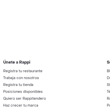
Únete a Rappi
S
Registra tu restaurante
B
Trabaja con nosotros
D
Registra tu tienda
S
Posiciones disponibles
T
Quiero ser Rappitendero
R
Haz crecer tu marca
P