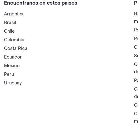
Encuéntranos en estos países
P
Argentina
H
m
Brasil
P
Chile
P
Colombia
C
Costa Rica
S
Ecuador
C
México
d
Perú
P
Uruguay
C
d
C
C
m