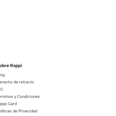
obre Rappi
log
erecho de retracto
IC
érminos y Condiciones
appi Card
olíticas de Privacidad