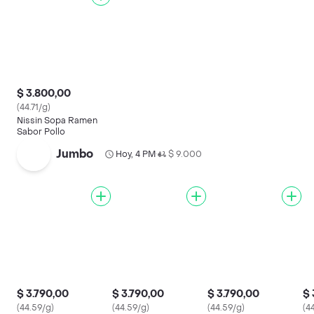
$ 3.800,00
(44.71/g)
Nissin Sopa Ramen
Sabor Pollo
Jumbo
Hoy, 4 PM
$ 9.000
•
$ 3.790,00
$ 3.790,00
$ 3.790,00
$ 
(44.59/g)
(44.59/g)
(44.59/g)
(4