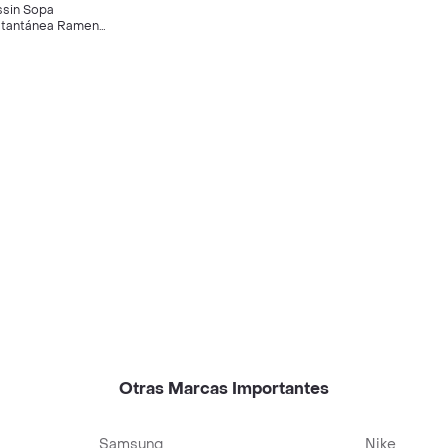
ssin Sopa
stantánea Ramen
bor a Costilla
Otras Marcas Importantes
Samsung
Nike