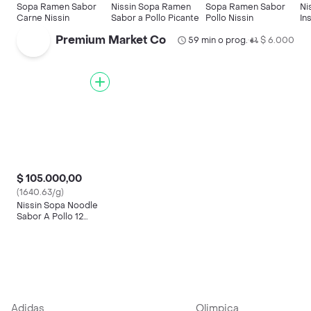
Sopa Ramen Sabor
Nissin Sopa Ramen
Sopa Ramen Sabor
Ni
Carne Nissin
Sabor a Pollo Picante
Pollo Nissin
In
Sa
Premium Market Co
59 min o prog.
$ 6.000
•
$ 105.000,00
(1640.63/g)
Nissin Sopa Noodle
Sabor A Pollo 12
Unidades / 64 G
Adidas
Olimpica