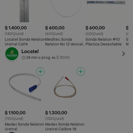
$ 1.400,00
$ 600,00
$ 600,00
$ 
(1400/und)
(600/und)
(600/und)
(60
Locatel Sonda Nelaton
Meditec Sonda
Sonda Nelaton #10
She
Uretral Cal14
Nelaton No 12 Vesical
Plástica Desechable
Nel
Uretral
Locatel
24 min o prog.
$ 3000
•
$ 1.100,00
$ 1.300,00
(1100/und)
(1300/und)
Medex Sonda Nelaton
Medex Sonda Nelaton
Uretral
Uretral Calibre 18