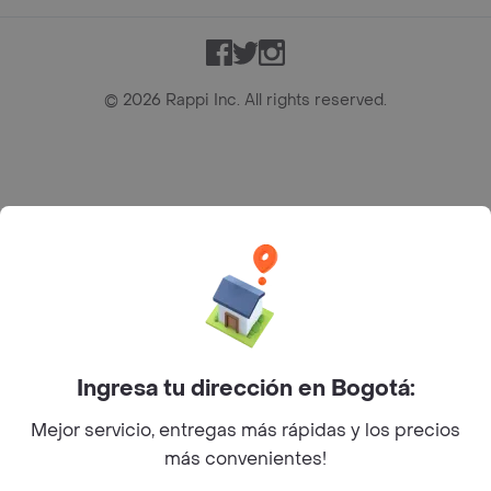
Facebook
Twitter
Instagram
©
2026
Rappi Inc. All rights reserved.
Rappi S.A.S. --- NIT 900.843.898-9 --- Calle 63 # 16A-02
Bogotá D.C. --- notificacionesrappi@rappi.com
Ingresa tu dirección en Bogotá:
Mejor servicio, entregas más rápidas y los precios
más convenientes!