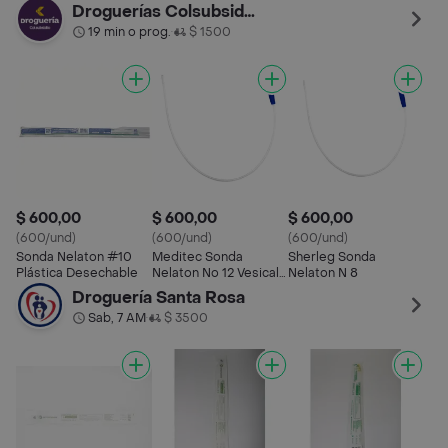
Droguerías Colsubsidio
19 min o prog.
$ 1500
•
$ 600,00
$ 600,00
$ 600,00
(600/und)
(600/und)
(600/und)
Sonda Nelaton #10
Meditec Sonda
Sherleg Sonda
Plástica Desechable
Nelaton No 12 Vesical
Nelaton N 8
Uretral
Droguería Santa Rosa
Sab, 7 AM
$ 3500
•