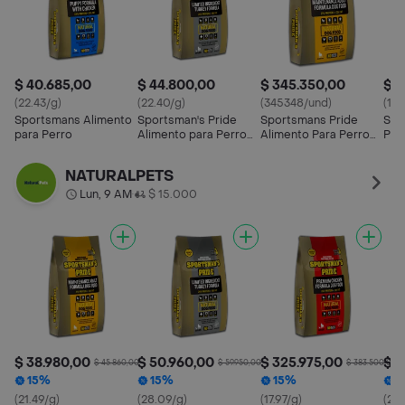
$ 40.685,00
$ 44.800,00
$ 345.350,00
$ 3
(22.43/g)
(22.40/g)
(345348/und)
(17.
Sportsmans Alimento
Sportsman's Pride
Sportsmans Pride
Spo
para Perro
Alimento para Perro
Alimento Para Perro
Pre
Adulto Fórmula de
Maintenance Pollo
Lb
Pavo
NATURALPETS
Lun, 9 AM
$ 15.000
•
$ 38.980,00
$ 50.960,00
$ 325.975,00
$ 4
$ 45.860,00
$ 59.950,00
$ 383.500,00
15%
15%
15%
1
(21.49/g)
(28.09/g)
(17.97/g)
(23.