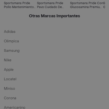
Sportsmans Pride
Sportsmans Pride
Sportsmans Pride Con
Spo
Pollo Mantenimiento
Pavo Cuidado De
Glucosamina Premiun
Glu
4lbs Sportsmans
Estomagos Sensibles
40 Lbs Sportsmans
4 L
Perro
4lbs Sportsmans
Perro Alimento Para
Per
Otras Marcas Importantes
Perro
Perro
Adidas
Olimpica
Samsung
Nike
Apple
Locatel
Miniso
Corona
Americanino