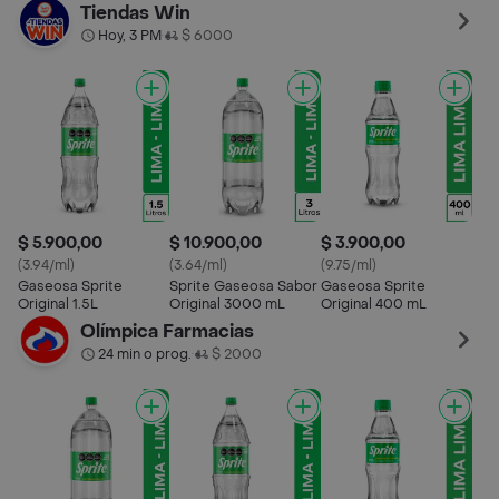
Tiendas Win
Hoy, 3 PM
$ 6000
•
$ 5.900,00
$ 10.900,00
$ 3.900,00
(3.94/ml)
(3.64/ml)
(9.75/ml)
Gaseosa Sprite
Sprite Gaseosa Sabor
Gaseosa Sprite
Original 1.5L
Original 3000 mL
Original 400 mL
Olímpica Farmacias
24 min o prog.
$ 2000
•