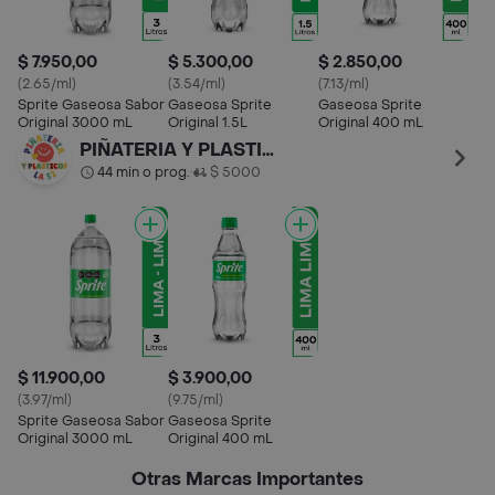
$ 7.950,00
$ 5.300,00
$ 2.850,00
(2.65/ml)
(3.54/ml)
(7.13/ml)
Sprite Gaseosa Sabor
Gaseosa Sprite
Gaseosa Sprite
Original 3000 mL
Original 1.5L
Original 400 mL
PIÑATERIA Y PLASTICOS LA 52
44 min o prog.
$ 5000
•
$ 11.900,00
$ 3.900,00
(3.97/ml)
(9.75/ml)
Sprite Gaseosa Sabor
Gaseosa Sprite
Original 3000 mL
Original 400 mL
Otras Marcas Importantes