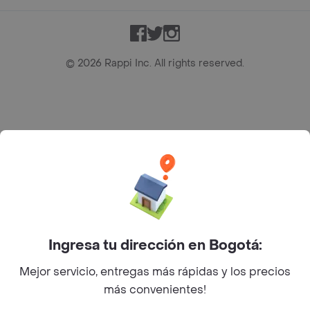
Facebook
Twitter
Instagram
©
2026
Rappi Inc. All rights reserved.
Rappi S.A.S. --- NIT 900.843.898-9 --- Calle 63 # 16A-02
Bogotá D.C. --- notificacionesrappi@rappi.com
Ingresa tu dirección en Bogotá:
Mejor servicio, entregas más rápidas y los precios
más convenientes!