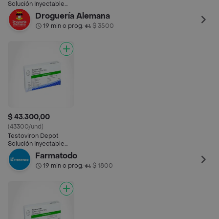
Solución Inyectable
(250 mg)
Droguería Alemana
19 min o prog.
$ 3500
•
$ 43.300,00
(43300/und)
Testoviron Depot
Solución Inyectable
(250 mg)
Farmatodo
19 min o prog.
$ 1800
•