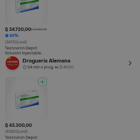
$ 34.720,00
$ 43.400,00
20%
(34720/und)
Testoviron Depot
Solución Inyectable
(250 mg)
Droguería Alemana
54 min o prog.
$ 4000
•
$ 43.300,00
(43300/und)
Testoviron Depot