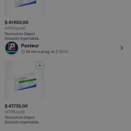
$ 41.950,00
(41950/und)
Testoviron Depot
Solución Inyectable
(250 mg)
Pasteur
24 min o prog.
$ 3500
•
$ 47.735,00
(47735/und)
Testoviron Depot
Solución Inyectable
(250 mg)