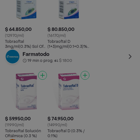
$ 64.850,00
$ 80.850,00
(12970/ml)
(16170/ml)
Tobraoftal
Tobraoftal D
3mg/ml(0.3%) Sol Oft
(1+3)mg/ml(0.1+0.3)%
Frasco X 5ml
Susp Oft Frasco X 5ml
Farmatodo
Mk
19 min o prog.
$ 1800
•
$ 59.950,00
$ 74.950,00
(11990/ml)
(14990/ml)
Tobraoftal Solución
Tobraoftal D (0.3% /
Oftálmica (0.3 %)
0.1%)