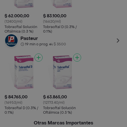
$ 62.000,00
$ 83.100,00
(12400/ml)
(16620/ml)
Tobraoftal Solución
Tobraoftal D (0.3% /
Oftálmica (0.3 %)
0.1%)
Pasteur
19 min o prog.
$ 3500
•
$ 84.765,00
$ 63.865,00
(16953/ml)
(12773.40/ml)
Tobraoftal D (0.3% /
Tobraoftal Solución
0.1%)
Oftálmica (0.3 %)
Otras Marcas Importantes