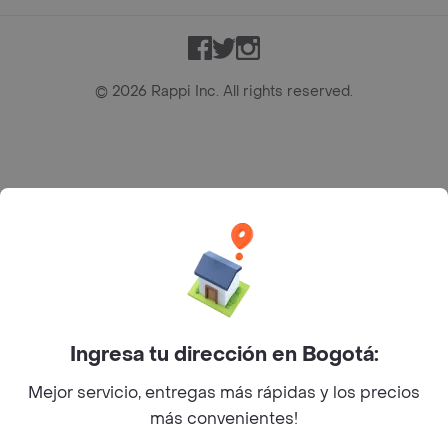
Facebook
Twitter
Instagram
©
2026
Rappi Inc. All rights reserved.
Rappi S.A.S. --- NIT 900.843.898-9 --- Calle 63 # 16A-02
Bogotá D.C. --- notificacionesrappi@rappi.com
Ingresa tu dirección en Bogotá:
Mejor servicio, entregas más rápidas y los precios
más convenientes!