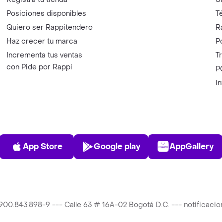
Posiciones disponibles
T
Quiero ser Rappitendero
R
Haz crecer tu marca
P
Incrementa tus ventas
T
con Pide por Rappi
P
I
App Store
Play Store
AppGalle
App Store
Google play
AppGallery
T 900.843.898-9 --- Calle 63 # 16A-02 Bogotá D.C. --- notificac