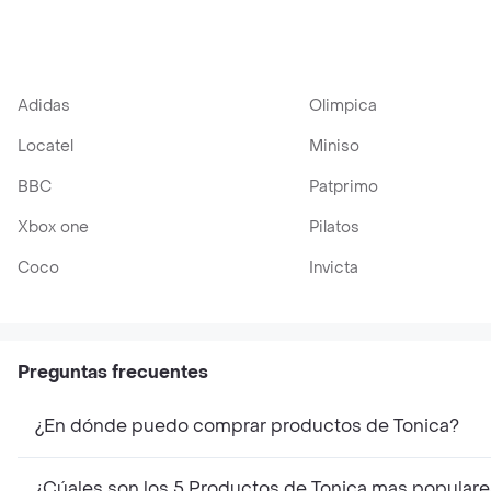
Adidas
Olimpica
Locatel
Miniso
BBC
Patprimo
Xbox one
Pilatos
Coco
Invicta
Preguntas frecuentes
¿En dónde puedo comprar productos de Tonica?
¿Cúales son los 5 Productos de Tonica mas populare