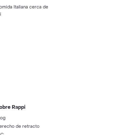
omida Italiana cerca de
i
obre Rappi
log
erecho de retracto
IC