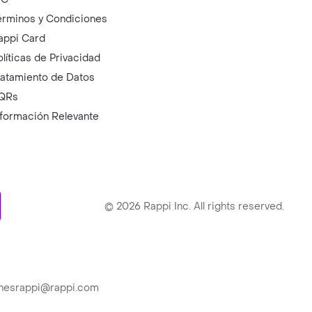
érminos y Condiciones
appi Card
olíticas de Privacidad
ratamiento de Datos
QRs
nformación Relevante
ry
©
2026
Rappi Inc. All rights reserved.
ionesrappi@rappi.com