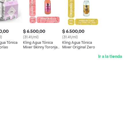
0,00
$ 6.500,00
$ 6.500,00
l)
(31.41/ml)
(31.41/ml)
gua Tónica
Kling Agua Tónica
Kling Agua Tónica
orías
Mixer Skinny Toronja
Mixer Original Zero
Zero
Ir a la tienda