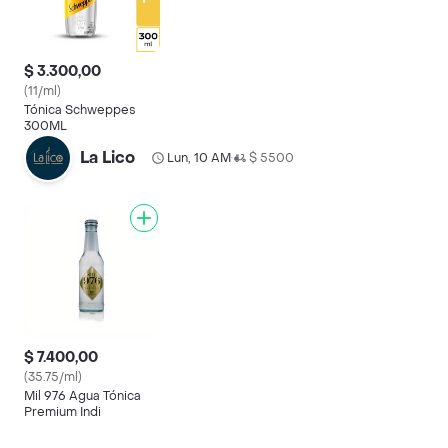
$ 3.300,00
(11/ml)
Tónica Schweppes
300ML
La Lico
Lun, 10 AM
$ 5500
•
$ 7.400,00
(35.75/ml)
Mil 976 Agua Tónica
Premium Indi