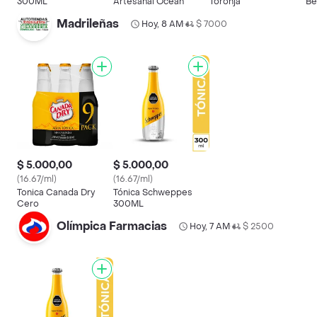
300ML
Artesanal Ocean
Toronja
Be
Ar
Madrileñas
Hoy, 8 AM
$ 7000
•
$ 5.000,00
$ 5.000,00
(16.67/ml)
(16.67/ml)
Tonica Canada Dry
Tónica Schweppes
Cero
300ML
Olímpica Farmacias
Hoy, 7 AM
$ 2500
•