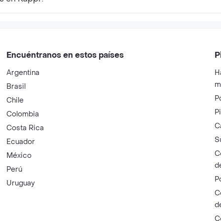
Encuéntranos en estos países
P
Argentina
H
m
Brasil
P
Chile
P
Colombia
C
Costa Rica
S
Ecuador
C
México
d
Perú
P
Uruguay
C
d
C