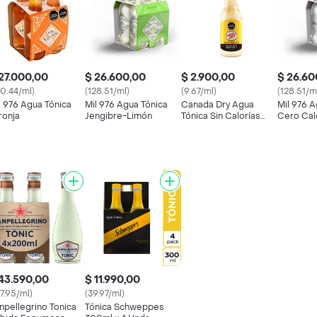
27.000,00
$ 26.600,00
$ 2.900,00
$ 26.60
30.44/ml)
(128.51/ml)
(9.67/ml)
(128.51/m
l 976 Agua Tónica
Mil 976 Agua Tónica
Canada Dry Agua
Mil 976 A
ronja
Jengibre-Limón
Tónica Sin Calorías
Cero Cal
Vidrio
43.590,00
$ 11.990,00
17.95/ml)
(39.97/ml)
npellegrino Tonica
Tónica Schweppes