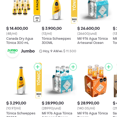
$ 14.400,00
$ 3.900,00
$ 26.600,00
$ 
(48/ml)
(13/ml)
(26600/und)
(1
Canada Dry Agua
Tónica Schweppes
Mil 976 Agua Tónica
Mi
Tónica 300 mL
300ML
Artesanal Ocean
To
Jumbo
Hoy, 9 AM
$ 11.500
•
$ 3.290,00
$ 28.990,00
$ 28.990,00
$ 
(10.97/ml)
(28990/und)
(140.05/ml)
(2
Tónica Schweppes
Mil 976 Agua Tónica
Mil 976 Agua Tónica
Sa