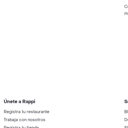
C
m
Únete a Rappi
S
Registra tu restaurante
B
Trabaja con nosotros
D
Registra tu tienda
S