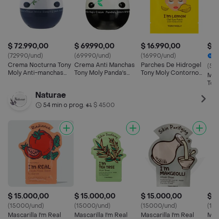
$ 72.990,00
$ 69.990,00
$ 16.990,00
$ 3
(72990/und)
(69990/und)
(16990/und)
3
Crema Nocturna Tony
Crema Anti Manchas
Parches De Hidrogel
(59
Moly Anti-manchas
Tony Moly Panda's
Tony Moly Contorno
Mas
Panda's Dream
Dream 50gr
De Ojos I'm Lemon
Ton
21ml
Bub
Naturae
65g
54 min o prog.
$ 4500
•
$ 15.000,00
$ 15.000,00
$ 15.000,00
$ 1
(15000/und)
(15000/und)
(15000/und)
(15
Mascarilla I'm Real
Mascarilla I'm Real
Mascarilla I'm Real
Masc