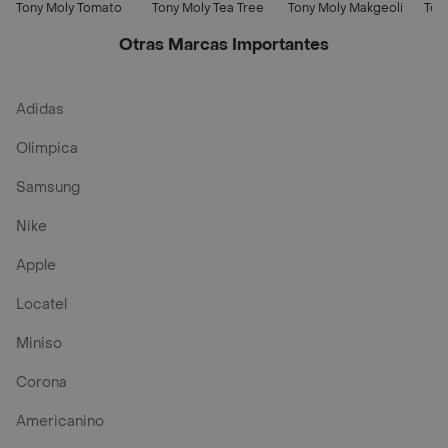
Tony Moly Tomato
Tony Moly Tea Tree
Tony Moly Makgeoli
Ton
Otras Marcas Importantes
Adidas
Olimpica
Samsung
Nike
Apple
Locatel
Miniso
Corona
Americanino