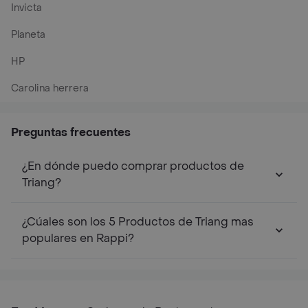
Lego
Barbie
Xbox one
Pilatos
Atenea
Diesel
Sony
Coco
Invicta
Planeta
HP
Carolina herrera