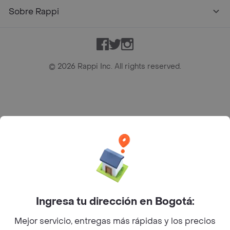
App Store
Google play
AppGallery
Pide tu comida favorita cerca de ti
Categorías
Únete a Rappi
Sobre Rappi
Facebook
Twitter
Instagram
Ingresa tu dirección en Bogotá:
Mejor servicio, entregas más rápidas y los precios
©
2026
Rappi Inc. All rights reserved.