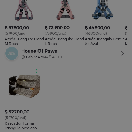
$ 57.900,00
$ 73.900,00
$ 46.900,00
$ 5
(57900/und)
(73900/und)
(46900/und)
(57
Arnés Triangular Gentl
Arnés Triangular Gentl
Arnés Triangula Gentle
Arn
M Rosa
L Rosa
Xs Azul
M A
House Of Paws
Sab, 9 AM
$ 4500
•
$ 52.700,00
(52700/und)
Rascador Forma
Triangulo Mediano