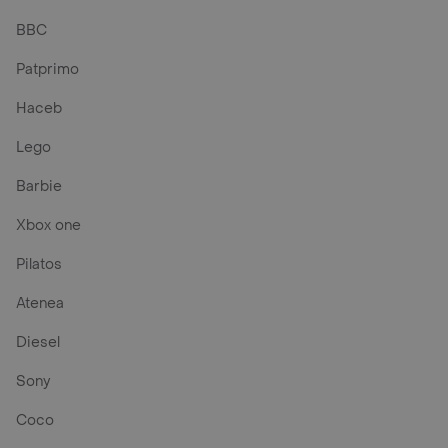
Samsung
Nike
Apple
Locatel
Miniso
Corona
Americanino
Aario hernandez
BBC
Patprimo
Haceb