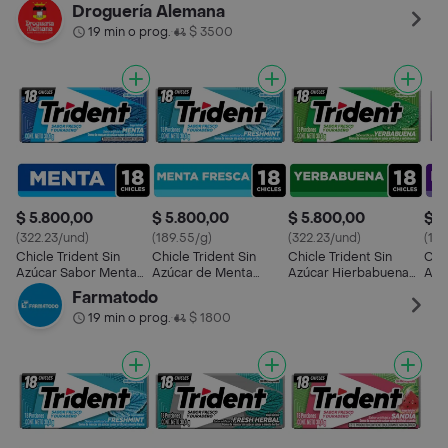
18 Und
Fresca 18 Und
18 Und
Her
Droguería Alemana
19 min o prog.
$ 3500
•
$ 5.800,00
$ 5.800,00
$ 5.800,00
$ 5
(322.23/und)
(189.55/g)
(322.23/und)
(189
Chicle Trident Sin
Chicle Trident Sin
Chicle Trident Sin
Chic
Azúcar Sabor Menta
Azúcar de Menta
Azúcar Hierbabuena
Azú
18 Und
Fresca 18 Und
18 Und
Azu
Farmatodo
19 min o prog.
$ 1800
•