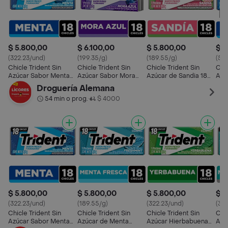
$ 5.800,00
$ 6.100,00
$ 5.800,00
$ 1
(322.23/und)
(199.35/g)
(189.55/g)
(577
Chicle Trident Sin
Chicle Trident Sin
Chicle Trident Sin
Chic
Azúcar Sabor Menta
Azúcar Sabor Mora
Azúcar de Sandia 18
Azú
18 Und
Azul 18 Und
Und
Und
Droguería Alemana
54 min o prog.
$ 4000
•
$ 5.800,00
$ 5.800,00
$ 5.800,00
$ 5
(322.23/und)
(189.55/g)
(322.23/und)
(32
Chicle Trident Sin
Chicle Trident Sin
Chicle Trident Sin
Chic
Azúcar Sabor Menta
Azúcar de Menta
Azúcar Hierbabuena
Azú