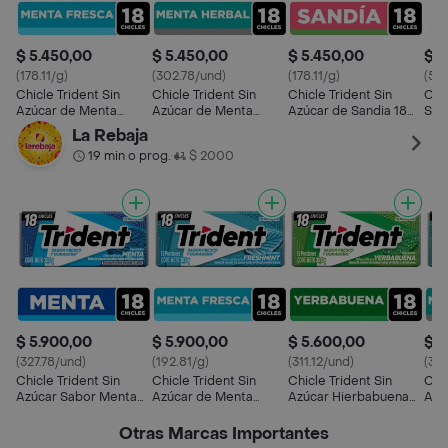
$ 5.450,00
$ 5.450,00
$ 5.450,00
$ 9
(178.11/g)
(302.78/und)
(178.11/g)
(55
Chicle Trident Sin
Chicle Trident Sin
Chicle Trident Sin
Chic
Azúcar de Menta
Azúcar de Menta
Azúcar de Sandia 18
Sin
Fresca 18 Und
Herbal 18 Und
Und
Pass
La Rebaja
19 min o prog.
$ 2000
•
$ 5.900,00
$ 5.900,00
$ 5.600,00
$ 5
(327.78/und)
(192.81/g)
(311.12/und)
(327
Chicle Trident Sin
Chicle Trident Sin
Chicle Trident Sin
Chic
Azúcar Sabor Menta
Azúcar de Menta
Azúcar Hierbabuena
Azú
18 Und
Fresca 18 Und
18 Und
Her
Otras Marcas Importantes