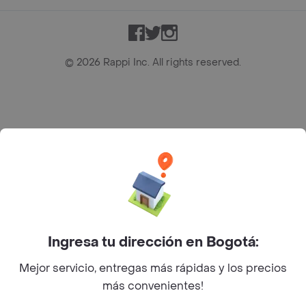
Facebook
Twitter
Instagram
©
2026
Rappi Inc. All rights reserved.
Rappi S.A.S. --- NIT 900.843.898-9 --- Calle 63 # 16A-02
Bogotá D.C. --- notificacionesrappi@rappi.com
Ingresa tu dirección en Bogotá:
Mejor servicio, entregas más rápidas y los precios
más convenientes!