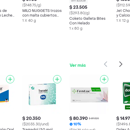
Sin azúcar
($148.75/g)
($112.59
$ 23.505
s de
MILO NUGGETS trozos
Jet Cho
($293.80/g)
n Leche
con malta cubiertos
y Calci
Coketo Galleta Bites
 de Maní
sabor chocolate x 40g
Blanco
1 X 40 g
1 X 12 g
Con Helado
1 x 80 g
Ver más
$ 20.350
$ 80.390
$ 14.9
$ 89.320
($2035.30/und)
10%
($1496.
ión Oral
Tramadol (50 mg)
Dolex 