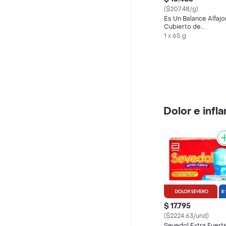
($207.48/g)
Es Un Balance Alfajo
Cubierto de
Chocolate
1 x 65 g
Dolor e infl
$ 17.795
($2224.63/und)
Sevedol Extra Fuert