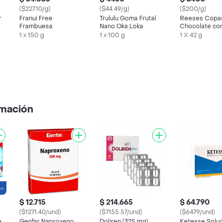
($227.10/g)
($44.49/g)
($200/g)
r
Franui Free
Trululu Goma Frutal
Reeses Copa
Frambuesa
Nano Oka Loka
Chocolate co
y Mantequilla
1 x 150 g
1 x 100 g
1 X 42 g
amación
$ 12.715
$ 214.665
$ 64.790
($1271.40/und)
($7155.57/und)
($6479/und)
e
Genfar Naproxeno
Doliren (325 mg)
Ketesse Soluc