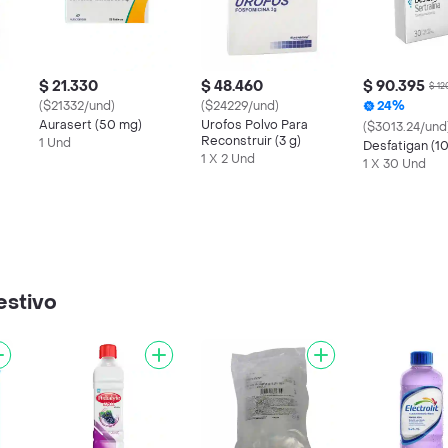
$ 21.330
$ 48.460
$ 90.395
$ 12
($21332/und)
($24229/und)
24%
Aurasert (50 mg)
Urofos Polvo Para
($3013.24/und
Reconstruir (3 g)
1 Und
Desfatigan (1
1 X 2 Und
1 X 30 Und
estivo