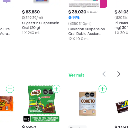
$ 83.850
$ 38.030
$ 61.0
$ 44.740
($349.39/ml)
14%
($2036.
Sugastrin Suspensión
Pluriam
($3803.10/ml)
Oral (20 g)
mg) 30 
ro Oral
Gaviscon Suspensión
1 X 240 mL
1 X 30 
 Mora
Oral Doble Acción
Sachet
12 X 10.0 mL
Ver más
$ 5950
$ 1350