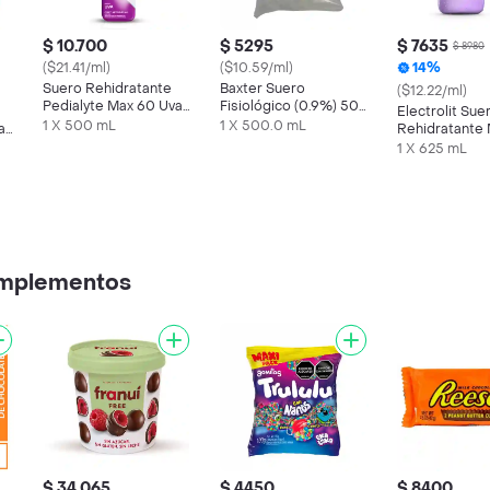
$ 10.700
$ 5295
$ 7635
$ 8980
($21.41/ml)
($10.59/ml)
14%
Suero Rehidratante
Baxter Suero
($12.22/ml)
Pedialyte Max 60 Uva
Fisiológico (0.9%) 500
Electrolit Sue
Frasco 500 mL
mL
1 X 500 mL
1 X 500.0 mL
a
Rehidratante
Azul
1 X 625 mL
omplementos
$ 34.065
$ 4450
$ 8400