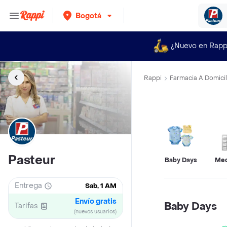
Bogotá
¿Nuevo en Rapp
Rappi
Farmacia A Domicil
Pasteur
Baby Days
Med
Entrega
Sab, 1 AM
Envío gratis
Baby Days
Tarifas
(nuevos usuarios)