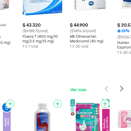
$ 43.320
$ 44.900
$ 20.
0.530
($6188.72/und)
($1496.60/und)
25%
Fluenz T (400 mg/10
Mk Olmesartán
)
($1026.
mg/2.5 mg/15 mg)
Medoxomil (40 mg)
00 mg)
Humax
1 X 7 Und
1 X 30 Und
Espiron
mg)
1 X 20 
Ver más