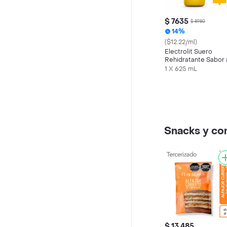
$ 7635
$ 8980
14%
($12.22/ml)
Electrolit Suero
Rehidratante Sabor 
Maracuyá
1 X 625 mL
Snacks y c
$ 13.485