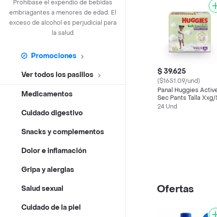
Prohíbase el expendio de bebidas
embriagantes a menores de edad. El
exceso de alcohol es perjudicial para
la salud
Promociones
$ 39.625
Ver todos los pasillos
($1651.09/und)
Panal Huggies Activ
Medicamentos
Sec Pants Talla Xxg/
24 Und
Cuidado digestivo
Snacks y complementos
Dolor e inflamación
Gripa y alergias
Ofertas
Salud sexual
Cuidado de la piel