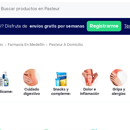
Registrarme
i?
Disfruta de
envíos gratis por semanas
Té
io
Farmacia En Medellín
Pasteur A Domicilio
Cuidado
Snacks y
Dolor e
Gripa y
icamentos
digestivo
complementos
inflamación
alergias