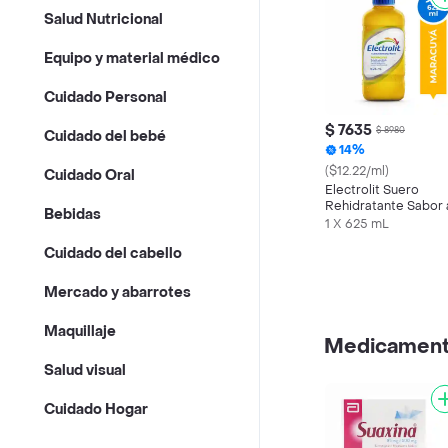
Salud Nutricional
Equipo y material médico
Cuidado Personal
$ 7635
$ 8980
Cuidado del bebé
14%
($12.22/ml)
Cuidado Oral
Electrolit Suero
Rehidratante Sabor 
Bebidas
Maracuyá
1 X 625 mL
Cuidado del cabello
Mercado y abarrotes
Maquillaje
Medicamen
Salud visual
Cuidado Hogar