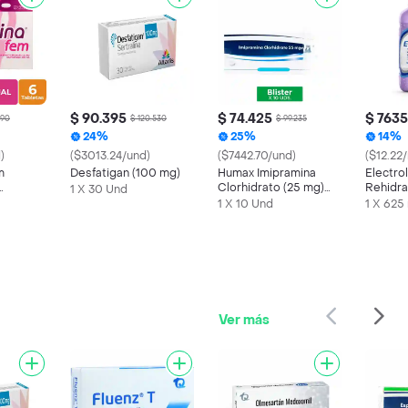
$ 90.395
$ 74.425
$ 7635
690
$ 120.530
$ 99.235
24%
25%
14%
)
($3013.24/und)
($7442.70/und)
($12.22/
m
Desfatigan (100 mg)
Humax Imipramina
Electrol
Clorhidrato (25 mg)
Rehidra
1 X 30 Und
Blister X 10
Azul
1 X 10 Und
1 X 625
Ver más