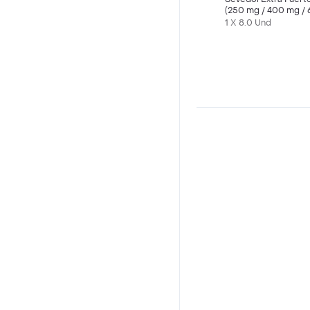
(250 mg / 400 mg / 
mg)
1 X 8.0 Und