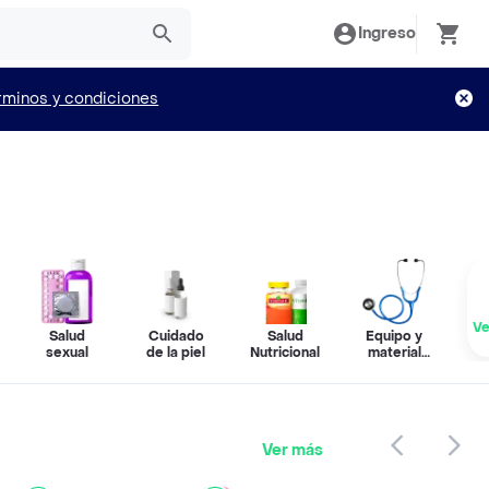
Ingreso
rminos y condiciones
Ve
Salud
Cuidado
Salud
Equipo y
sexual
de la piel
Nutricional
material
médico
Ver más