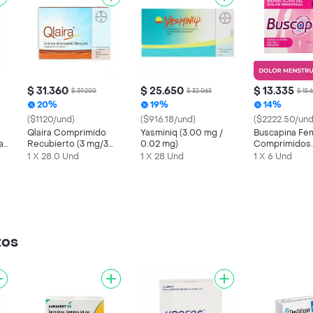
$ 31.360
$ 25.650
$ 13.335
$ 39.200
$ 32.065
$ 15.
20%
19%
14%
($1120/und)
($916.18/und)
($2222.50/und
Qlaira Comprimido
Yasminiq (3.00 mg /
Buscapina Fe
a
Recubierto (3 mg/3
0.02 mg)
Comprimidos
mg)
Recubiertos
1 X 28.0 Und
1 X 28 Und
1 X 6 Und
tos