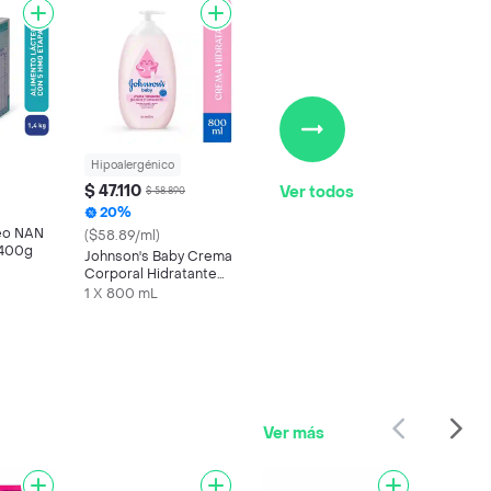
Hipoalergénico
$ 47.110
Ver todos
$ 58.890
20%
teo NAN
($58.89/ml)
1400g
Johnson's Baby Crema
Corporal Hidratante
Original
1 X 800 mL
Ver más