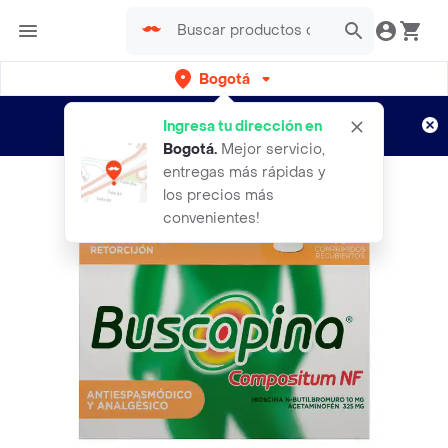
Bogotá
Regístrate
¿Nuevo en Rappi?
y disfruta de
Ingresa tu dirección en
envíos gratis por semanas
Aplican TyC
Bogotá
.
Mejor servicio,
entregas más rápidas y
los precios más
convenientes!