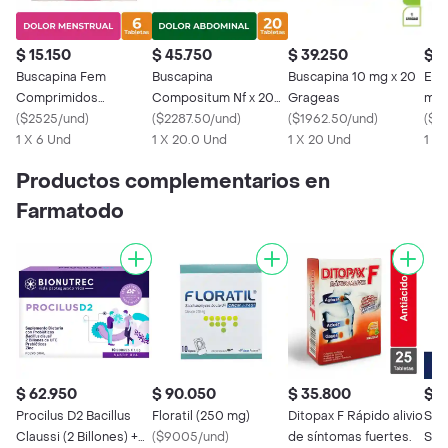
$ 15.150
$ 45.750
$ 39.250
$ 2
Buscapina Fem
Buscapina
Buscapina 10 mg x 20
Esp
Comprimidos
Compositum Nf x 20
Grageas
mg/
Recubiertos
(
$2525/und
)
Tabletas
(
$2287.50/und
)
(
$1962.50/und
)
(
$6
1 X 6 Und
1 X 20.0 Und
1 X 20 Und
1 X 
Productos complementarios en
Farmatodo
$ 62.950
$ 90.050
$ 35.800
$ 8
Procilus D2 Bacillus
Floratil (250 mg)
Ditopax F Rápido alivio
Sme
Claussi (2 Billones) +
(
$9005/und
)
de síntomas fuertes.
Sol