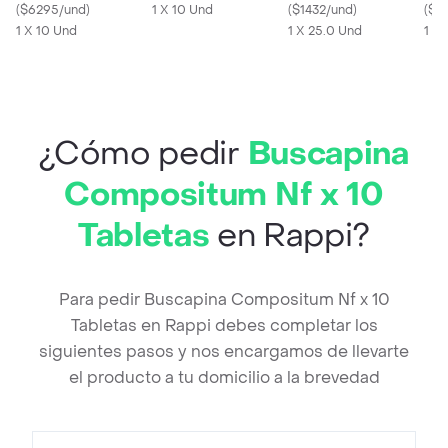
Zinc
(
$6295/und
)
1 X 10 Und
(
$1432/und
)
Sab
(
$8
1 X 10 Und
1 X 25.0 Und
Vain
1 U
¿Cómo pedir
Buscapina
Compositum Nf x 10
Tabletas
en Rappi?
Para pedir Buscapina Compositum Nf x 10
Tabletas en Rappi debes completar los
siguientes pasos y nos encargamos de llevarte
el producto a tu domicilio a la brevedad