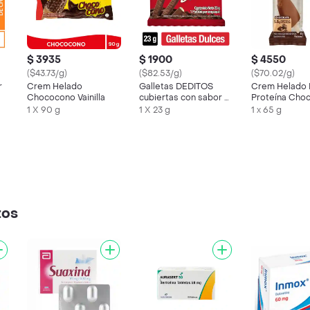
$ 3935
$ 1900
$ 4550
($43.73/g)
($82.53/g)
($70.02/g)
r
Crem Helado
Galletas DEDITOS
Crem Helado 
Chococono Vainilla
cubiertas con sabor a
Proteína Choc
chocolate x 23g
Tosh
1 X 90 g
1 X 23 g
1 x 65 g
tos