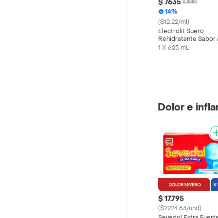
$ 7635
$ 8980
14%
($12.22/ml)
Electrolit Suero
Rehidratante Sabor 
Maracuyá
1 X 625 mL
Dolor e infl
$ 17.795
($2224.63/und)
Sevedol Extra Fuert