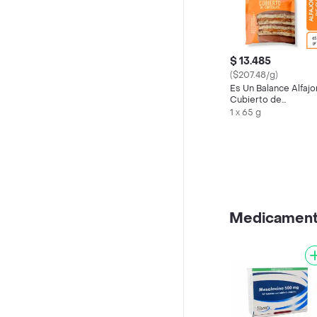
$ 13.485
($207.48/g)
Es Un Balance Alfajo
Cubierto de
Chocolate
1 x 65 g
Medicamen