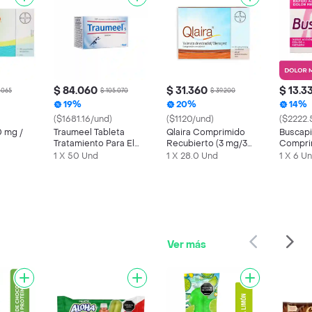
$ 84.060
$ 31.360
$ 13.3
.065
$ 105.070
$ 39.200
19%
20%
14%
($1681.16/und)
($1120/und)
($2222.
0 mg /
Traumeel Tableta
Qlaira Comprimido
Buscap
Tratamiento Para El
Recubierto (3 mg/3
Compri
Dolor
mg)
Recubi
1 X 50 Und
1 X 28.0 Und
1 X 6 U
Ver más