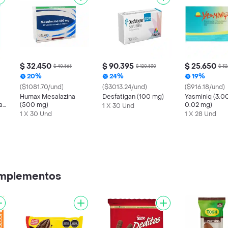
$ 32.450
$ 90.395
$ 25.650
$ 40.565
$ 120.530
$ 32
20%
24%
19%
($1081.70/und)
($3013.24/und)
($916.18/und)
Humax Mesalazina
Desfatigan (100 mg)
Yasminiq (3.0
a
(500 mg)
0.02 mg)
1 X 30 Und
1 X 30 Und
1 X 28 Und
omplementos