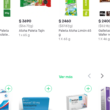
$ 3690
$ 2460
$ 240
($56.77/g)
($37.87/g)
($52.18
Paleta
Aloha Paleta Tajín
Paleta Aloha Limón 65
Gallet
olate
g
Wafer r
1 x 65 g
crema d
1 X 65 g
1 X 46 g
Ver más