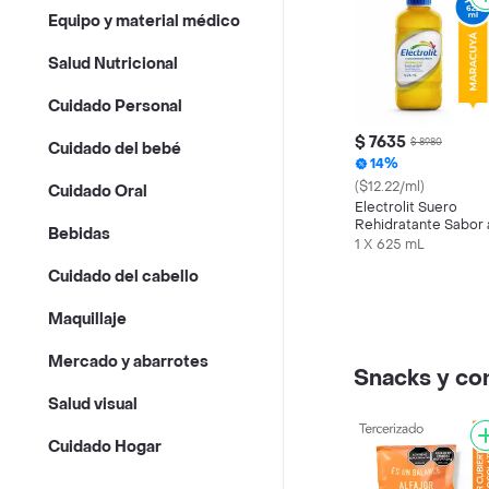
Equipo y material médico
Salud Nutricional
Cuidado Personal
$ 7635
$ 8980
Cuidado del bebé
14%
($12.22/ml)
Cuidado Oral
Electrolit Suero
Rehidratante Sabor 
Bebidas
Maracuyá
1 X 625 mL
Cuidado del cabello
Maquillaje
Mercado y abarrotes
Snacks y c
Salud visual
Cuidado Hogar