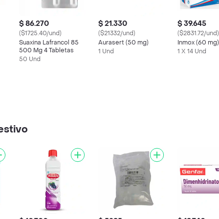
$ 86.270
$ 21.330
$ 39.645
($1725.40/und)
($21332/und)
($2831.72/und)
Suaxina Lafrancol 85
Aurasert (50 mg)
Inmox (60 mg)
500 Mg 4 Tabletas
1 Und
1 X 14 Und
50 Und
estivo