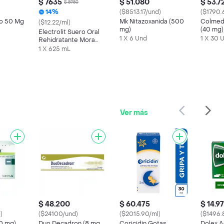
$ 7635
$ 51.080
$ 53.7
$ 8980
14%
($8513.17/und)
($1790.
to 50 Mg
Mk Nitazoxanida (500
Colmed
($12.22/ml)
mg)
(40 mg)
Electrolit Suero Oral
1 X 6 Und
1 X 30 
Rehidratante Mora
Azul
1 X 625 mL
Ver más
$ 48.200
$ 60.475
$ 14.9
)
($24100/und)
($2015.90/ml)
($1496.
0 mg)
Duo Decadron (8 mg
Coricidin Gotas
Dolex 