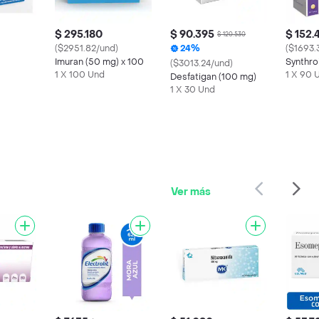
$ 295.180
$ 90.395
$ 152.
$ 120.530
($2951.82/und)
24%
($1693.
Imuran (50 mg) x 100
Synthro
($3013.24/und)
1 X 100 Und
1 X 90 
Desfatigan (100 mg)
1 X 30 Und
Ver más