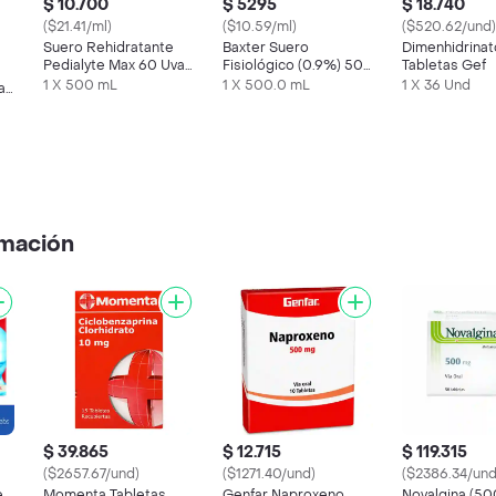
$ 10.700
$ 5295
$ 18.740
($21.41/ml)
($10.59/ml)
($520.62/und)
Suero Rehidratante
Baxter Suero
Dimenhidrina
Pedialyte Max 60 Uva
Fisiológico (0.9%) 500
Tabletas Gef
Frasco 500 mL
mL
1 X 500 mL
1 X 500.0 mL
1 X 36 Und
a
amación
$ 39.865
$ 12.715
$ 119.315
($2657.67/und)
($1271.40/und)
($2386.34/und
e
Momenta Tabletas
Genfar Naproxeno
Novalgina (50