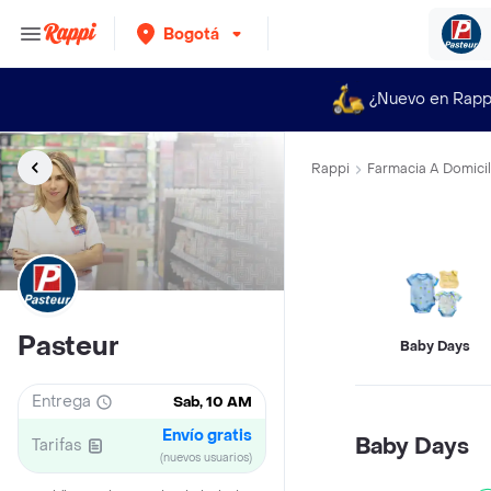
Bogotá
¿Nuevo en Rapp
Rappi
Farmacia A Domicil
Pasteur
Baby Days
Entrega
Sab, 10 AM
Envío gratis
Baby Days
Tarifas
(nuevos usuarios)