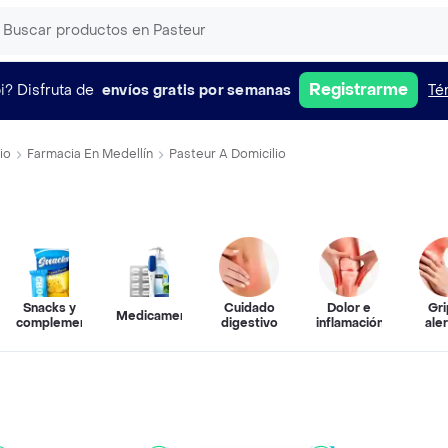
Registrarme
i?
Disfruta de
envíos gratis por semanas
Té
io
Farmacia En Medellín
Pasteur A Domicilio
Snacks y
Cuidado
Dolor e
Gri
Medicamentos
complementos
digestivo
inflamación
ale