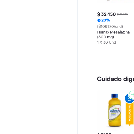
$ 32.450
$ 40.565
20%
($1081.70/und)
Humax Mesalazina
(500 mg)
1 X 30 Und
Cuidado dig