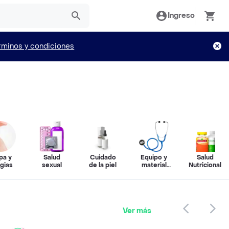
Ingreso
rminos y condiciones
pa y
Salud
Cuidado
Equipo y
Salud
rgias
sexual
de la piel
material
Nutricional
médico
Ver más