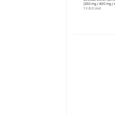
(250 mg / 400 mg / 
mg)
1 X 8.0 Und