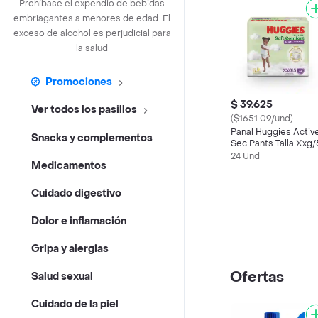
Prohíbase el expendio de bebidas
embriagantes a menores de edad. El
exceso de alcohol es perjudicial para
la salud
Promociones
$ 39.625
Ver todos los pasillos
($1651.09/und)
Panal Huggies Activ
Snacks y complementos
Sec Pants Talla Xxg/
24 Und
Medicamentos
Cuidado digestivo
Dolor e inflamación
Gripa y alergias
Ofertas
Salud sexual
Cuidado de la piel