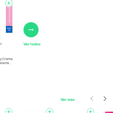
Ver todos
90
by Crema
atante
Ver más