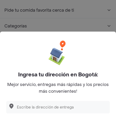
Pide tu comida favorita cerca de ti
Categorías
Únete a Rappi
Sobre Rappi
Facebook
Twitter
Instagram
Ingresa tu dirección en Bogotá:
Mejor servicio, entregas más rápidas y los precios
©
2026
Rappi Inc. All rights reserved.
más convenientes!
Rappi S.A.S. --- NIT 900.843.898-9 --- Calle 63 # 16A-02