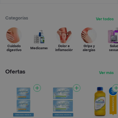
Categorías
Ver todos
Cuidado
Dolor e
Gripa y
Salu
Medicamentos
digestivo
inflamación
alergias
sexua
Ofertas
Ver más