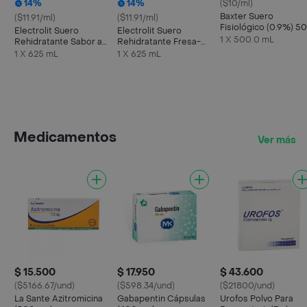
14%
14%
($10/ml)
Baxter Suero
($11.91/ml)
($11.91/ml)
Fisiológico (0.9%) 5
Electrolit Suero
Electrolit Suero
mL
1 X 500.0 mL
Rehidratante Sabor a
Rehidratante Fresa-
Maracuyá
Kiwi
1 X 625 mL
1 X 625 mL
Medicamentos
Ver más
$ 15.500
$ 17.950
$ 43.600
($5166.67/und)
($598.34/und)
($21800/und)
La Sante Azitromicina
Gabapentin Cápsulas
Urofos Polvo Para