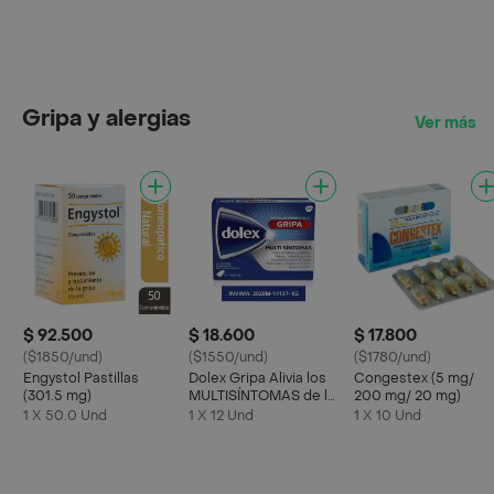
Gripa y alergias
Ver más
$ 92.500
$ 18.600
$ 17.800
($1850/und)
($1550/und)
($1780/und)
Engystol Pastillas
Dolex Gripa Alivia los
Congestex (5 mg/
(301.5 mg)
MULTISÍNTOMAS de la
200 mg/ 20 mg)
Gripa X 12 tabs
1 X 50.0 Und
1 X 12 Und
1 X 10 Und