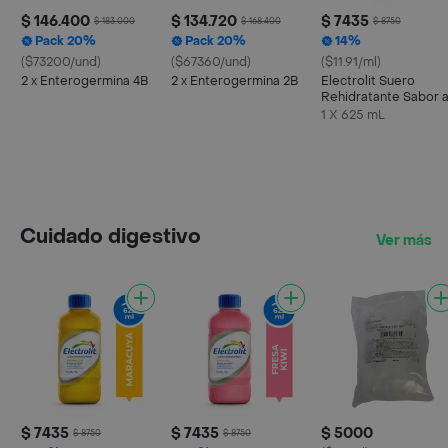
$ 146.400
$ 134.720
$ 7435
$ 183.000
$ 168.400
$ 8750
Pack 20%
Pack 20%
14%
($73200/und)
($67360/und)
($11.91/ml)
2 x Enterogermina 4B
2 x Enterogermina 2B
Electrolit Suero
Rehidratante Sabor 
Maracuyá
1 X 625 mL
Cuidado digestivo
Ver más
$ 7435
$ 7435
$ 5000
$ 8750
$ 8750