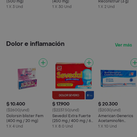
(500 mg)
(400 mg)
Reconstruir (3 g)
1 X 3 Und
1 X 30 Und
1 X 2 Und
Dolor e inflamación
Ver más
$ 10.400
$ 17.900
$ 20.300
($2600/und)
($2237.50/und)
($2030/und)
Dolorsin blister Fem
Sevedol Extra Fuerte
American Generics
(400 mg / 20 mg)
(250 mg / 400 mg / 65
Acetaminofén
mg)
Codeína Fosfato (32
1 X 4 Und
1 X 8.0 Und
1 X 10 Und
mg / 30 mg)