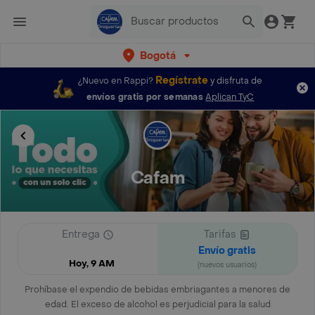
Bogotá
Regístrate
¿Nuevo en Rappi?
y disfruta de
envíos gratis por semanas
Aplican TyC
Cafam
Entrega
Tarifas
Envío gratis
Hoy, 9 AM
(nuevos usuarios)
Prohíbase el expendio de bebidas embriagantes a menores de
edad. El exceso de alcohol es perjudicial para la salud