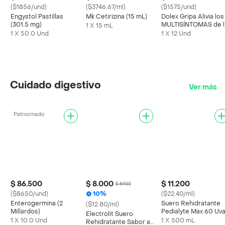
($1856/und)
($3746.67/ml)
($1575/und)
Engystol Pastillas
Mk Cetirizina (15 mL)
Dolex Gripa Alivia los
(301.5 mg)
MULTISÍNTOMAS de l
1 X 15 mL
Gripa X 12 tabs
1 X 50.0 Und
1 X 12 Und
Cuidado digestivo
Ver más
Patrocinado
$ 86.500
$ 8.000
$ 11.200
$ 8.900
($8650/und)
10%
($22.40/ml)
Enterogermina (2
Suero Rehidratante
($12.80/ml)
Millardos)
Pedialyte Max 60 Uv
Electrolit Suero
Frasco 500 mL
1 X 10.0 Und
1 X 500 mL
Rehidratante Sabor a