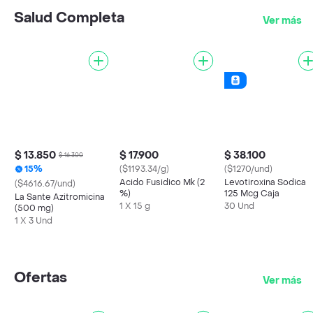
Salud Completa
Ver más
$ 13.850
$ 17.900
$ 38.100
$ 16.300
15%
($1193.34/g)
($1270/und)
Acido Fusidico Mk (2
Levotiroxina Sodica
($4616.67/und)
%)
125 Mcg Caja
La Sante Azitromicina
1 X 15 g
30 Und
(500 mg)
1 X 3 Und
Ofertas
Ver más