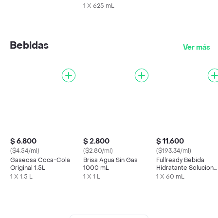
Maracuyá
1 X 625 mL
Bebidas
Ver más
$ 6.800
$ 2.800
$ 11.600
($4.54/ml)
($2.80/ml)
($193.34/ml)
Gaseosa Coca-Cola
Brisa Agua Sin Gas
Fullready Bebida
Original 1.5L
1000 mL
Hidratante Solucion
Para El Guayuabo 60
1 X 1.5 L
1 X 1 L
1 X 60 mL
Ml