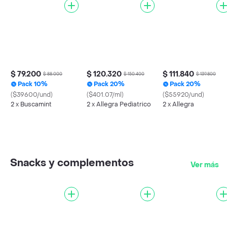
$ 79.200
$ 120.320
$ 111.840
$ 88.000
$ 150.400
$ 139.800
Pack 10%
Pack 20%
Pack 20%
($39600/und)
($401.07/ml)
($55920/und)
2 x Buscamint
2 x Allegra Pediatrico
2 x Allegra
Snacks y complementos
Ver más