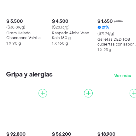
$ 3.500
$ 4.500
$ 1.650
$ 2.100
($38.89/g)
($28.13/g)
21%
Crem Helado
Raspado Aloha Vaso
($71.74/g)
Chococono Vainilla
Kola 160 g
Galletas DEDITOS
1 X 90 g
1 X 160 g
cubiertas con sabor 
chocolate x 23g
1 X 23 g
Gripa y alergias
Ver más
$ 92.800
$ 56.200
$ 18.900