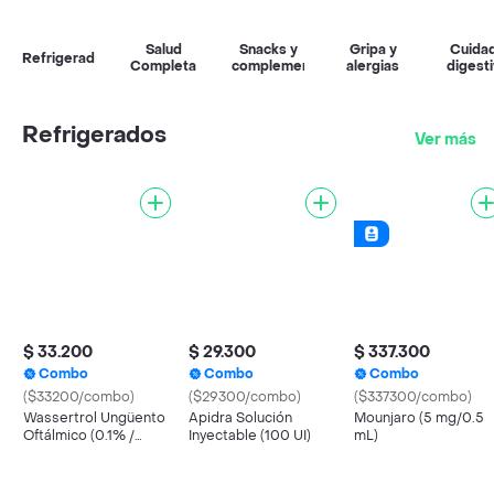
Salud
Snacks y
Gripa y
Cuida
Refrigerados
Completa
complementos
alergias
digest
Refrigerados
Ver más
$ 33.200
$ 29.300
$ 337.300
Combo
Combo
Combo
($33200/combo)
($29300/combo)
($337300/combo)
Wassertrol Ungüento
Apidra Solución
Mounjaro (5 mg/0.5
Oftálmico (0.1% /
Inyectable (100 UI)
mL)
0.35% / 6000 IU)