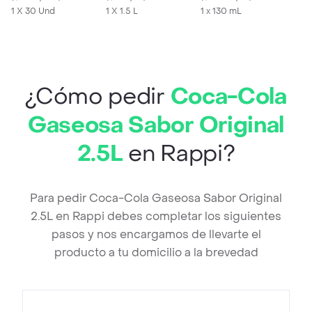
tabletas
1 X 30 Und
1 X 1.5 L
1 x 130 mL
¿Cómo pedir
Coca-Cola
Gaseosa Sabor Original
2.5L
en Rappi?
Para pedir Coca-Cola Gaseosa Sabor Original
2.5L en Rappi debes completar los siguientes
pasos y nos encargamos de llevarte el
producto a tu domicilio a la brevedad