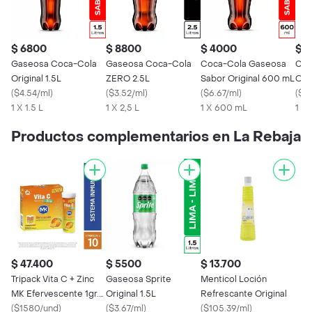
$ 6800
$ 8800
$ 4000
$ 
Gaseosa Coca-Cola
Gaseosa Coca-Cola
Coca-Cola Gaseosa
Coc
Original 1.5L
ZERO 2.5L
Sabor Original 600 mL
Ori
(
$4.54/ml
)
(
$3.52/ml
)
(
$6.67/ml
)
(
$8
1 X 1.5 L
1 X 2,5 L
1 X 600 mL
1 X
Productos complementarios en La Rebaja
$ 47.400
$ 5500
$ 13.700
Tripack Vita C + Zinc
Gaseosa Sprite
Menticol Loción
MK Efervescente 1gr.
Original 1.5L
Refrescante Original
Vitamina C Naranja 30
(
$1580/und
)
(
$3.67/ml
)
(
$105.39/ml
)