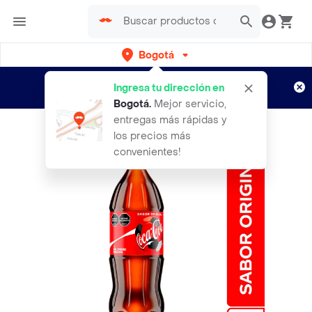
Bogotá
Regístrate
¿Nuevo en Rappi?
y disfruta de
Ingresa tu dirección en
envíos gratis por semanas
Aplican TyC
Bogotá
.
Mejor servicio,
entregas más rápidas y
los precios más
convenientes!