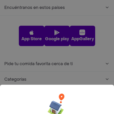
Encuéntranos en estos países
App Store
Google play
AppGallery
Pide tu comida favorita cerca de ti
Categorías
Únete a Rappi
Sobre Rappi