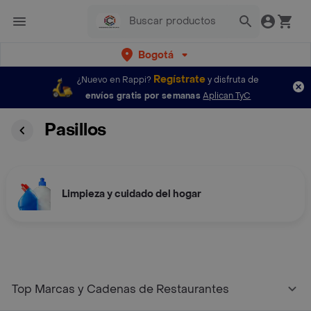
Bogotá
Regístrate
¿Nuevo en Rappi?
y disfruta de
envíos gratis por semanas
Aplican TyC
Pasillos
Limpieza y cuidado del hogar
Top Marcas y Cadenas de Restaurantes