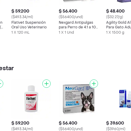
$ 59.200
$ 56.400
$ 48.400
($493.34/ml)
($56400/und)
($32.27/g)
ón
Flativet Suspensión
Nexgard Antipulgas
Agility Gold A
(5
Oral Uso Veterinario
para Perro de 4.1 a 10
Para Gato Adu
Kg Sabor a Carne
Esterilizado
1 X 120 mL
1 X 1 Und
1 X 1500 g
estar
$ 59.200
$ 56.400
$ 39.600
($493.34/ml)
($56400/und)
($3960/ml)