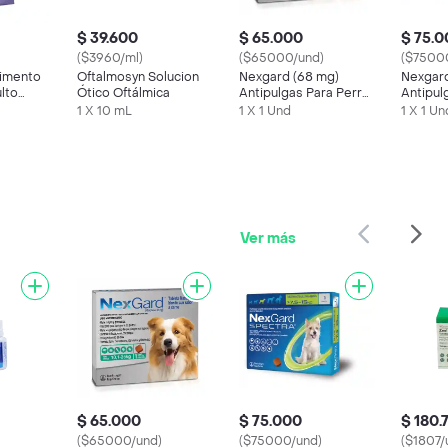
$ 39.600
$ 65.000
$ 75.
($3960/ml)
($65000/und)
($7500
limento
Oftalmosyn Solucion
Nexgard (68 mg)
Nexgar
lto
Ótico Oftálmica
Antipulgas Para Perro
Antipul
10.1-25 Kg
7.5-15 
1 X 10 mL
1 X 1 Und
1 X 1 Un
Ver más
$ 65.000
$ 75.000
$ 180.
($65000/und)
($75000/und)
($1807/