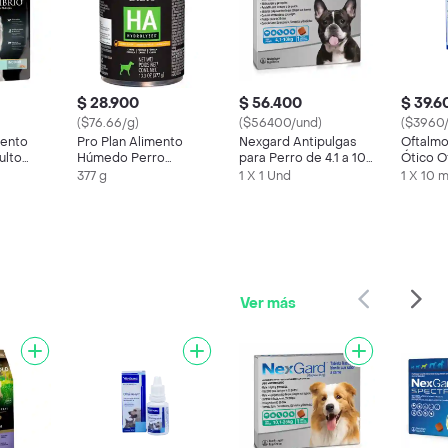
$ 28.900
$ 56.400
$ 39.6
($76.66/g)
($56400/und)
($3960/
mento
Pro Plan Alimento
Nexgard Antipulgas
Oftalmo
ulto
Húmedo Perro
para Perro de 4.1 a 10
Ótico O
 Light
Veterinary Diet ha
Kg Sabor a Carne
377 g
1 X 1 Und
1 X 10 
Canine
Ver más