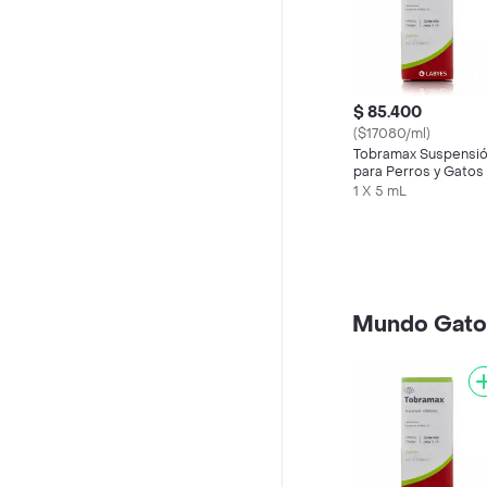
$ 85.400
($17080/ml)
Tobramax Suspensi
para Perros y Gatos 
mL)
1 X 5 mL
Mundo Gato