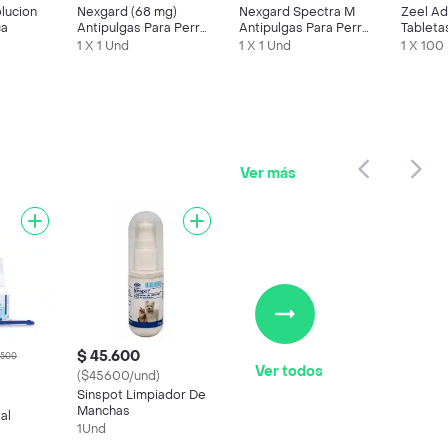
lucion
Nexgard (68 mg)
Nexgard Spectra M
Zeel Ad
ca
Antipulgas Para Perro
Antipulgas Para Perro
Tableta
10.1-25 Kg
7.5-15 Kg
Medica
1 X 1 Und
1 X 1 Und
1 X 100
Homeop
Veterin
Ver más
$ 45.600
.500
Ver todos
($45600/und)
Sinspot Limpiador De
Manchas
al
1Und