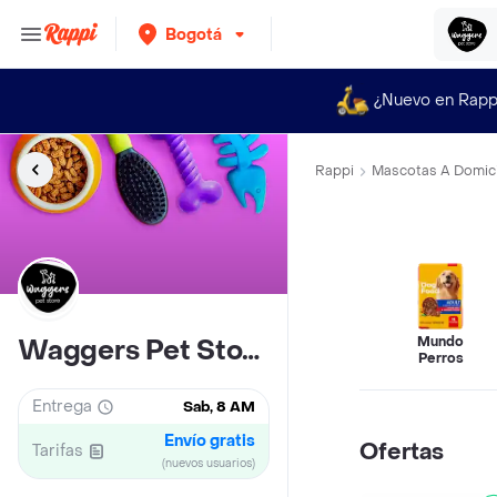
Bogotá
¿Nuevo en Rapp
Rappi
Mascotas A Domici
Mundo
Waggers Pet Store
Perros
Entrega
Sab, 8 AM
Envío gratis
Ofertas
Tarifas
(nuevos usuarios)