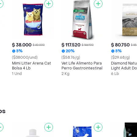
$ 38.000
$ 117.520
$ 80.750
$ 40.000
$ 146.900
$ 85
5%
20%
5%
($38000/und)
($58.76/g)
($29.68/g)
Mimi Litter Arena Cat
Vet Life Alimento Para
Diamond Natu
Bolsa 4 Lb
Perro Gastrointestinal
Light Adult D
1 Und
2 Kg
6 Lb
os