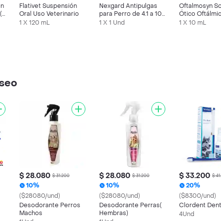
ón
Flativet Suspensión
Nexgard Antipulgas
Oftalmosyn So
(5
Oral Uso Veterinario
para Perro de 4.1 a 10
Ótico Oftálmi
Kg Sabor a Carne
1 X 120 mL
1 X 1 Und
1 X 10 mL
aseo
$ 28.080
$ 28.080
$ 33.200
$ 31.200
$ 31.200
$ 41
10%
10%
20%
($28080/und)
($28080/und)
($8300/und)
Desodorante Perros
Desodorante Perras(
Clordent Dent
Machos
Hembras)
4Und