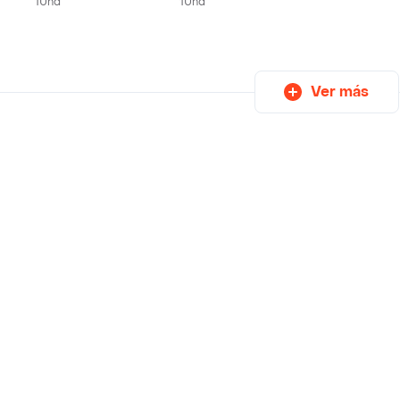
1Und
1Und
Ver más