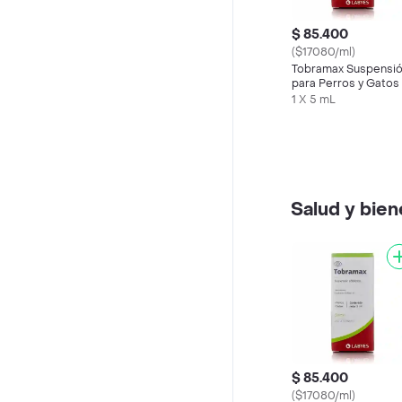
$ 85.400
($17080/ml)
Tobramax Suspensi
para Perros y Gatos 
mL)
1 X 5 mL
Salud y bien
$ 85.400
($17080/ml)