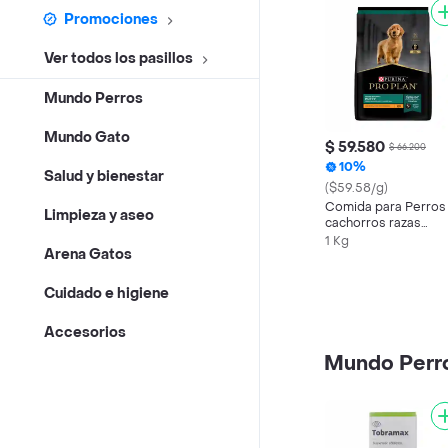
Promociones
Ver todos los pasillos
Mundo Perros
Mundo Gato
$ 59.580
$ 66.200
10%
Salud y bienestar
($59.58/g)
Comida para Perros
Limpieza y aseo
cachorros razas
medianas Purina Pro
1 Kg
Arena Gatos
Plan x 1 kg
Cuidado e higiene
Accesorios
Mundo Perr