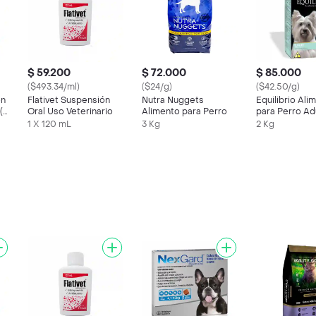
$ 59.200
$ 72.000
$ 85.000
($493.34/ml)
($24/g)
($42.50/g)
ón
Flativet Suspensión
Nutra Nuggets
Equilibrio Ali
(5
Oral Uso Veterinario
Alimento para Perro
para Perro Ad
Raza Pequeña
1 X 120 mL
3 Kg
2 Kg