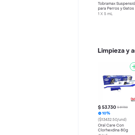
Tobramax Suspensi
para Perros y Gatos 
mL)
1 X 5 mL
Limpieza y 
$ 53.730
$ 59.700
10%
($13432.50/und)
Oral Care Con
Clorhexdina 80g