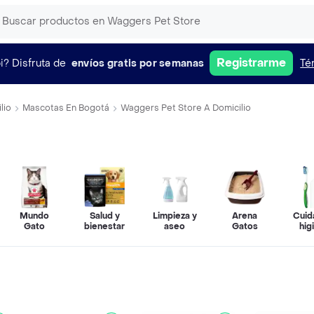
Registrarme
i?
Disfruta de
envíos gratis por semanas
Té
lio
Mascotas En Bogotá
Waggers Pet Store A Domicilio
Mundo
Salud y
Limpieza y
Arena
Cuid
Gato
bienestar
aseo
Gatos
hig