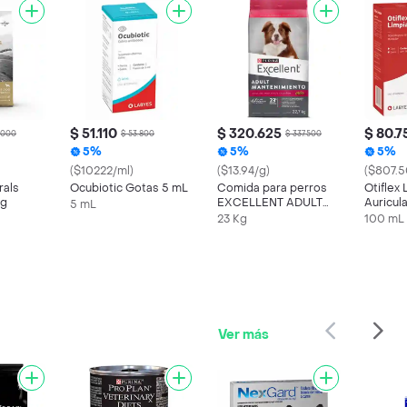
$ 51.110
$ 320.625
$ 80.7
.000
$ 53.800
$ 337.500
5%
5%
5%
($10222/ml)
($13.94/g)
($807.5
rals
Ocubiotic Gotas 5 mL
Comida para perros
Otiflex
og
EXCELLENT ADULT
Auricul
5 mL
Mantenimiento x 22,7
23 Kg
100 mL
kg
Ver más