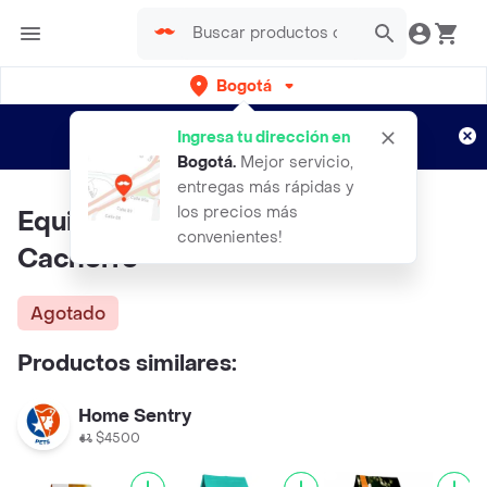
Bogotá
Regístrate
¿Nuevo en Rappi?
y disfruta de
Ingresa tu dirección en
envíos gratis por semanas
Aplican TyC
Bogotá
.
Mejor servicio,
entregas más rápidas y
los precios más
Equilibrio Alimento para Gato
convenientes!
Cachorro
Agotado
Productos similares:
Home Sentry
$4500