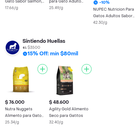
Gato Sabor Salmón,
para Gato Adulto
P
-
10
%
Atún y Pollo
17.66/g
Castrado
25.49/g
C
2
NUPEC Nutricion Para
Gatos Adultos Sabor
A Carne
42.30/g
Sintiendo Huellas
$3500
15% Off: mín $80mil
$ 76.000
$ 48.600
Nutra Nuggets
Agility Gold Alimento
Alimento para Gato
Seco para Gatitos
Mantenimiento
25.34/g
32.40/g