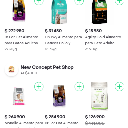
$ 272.950
$ 31.450
$ 15.950
$
Br For Cat Alimento
Chunky Alimento para
Agility Gold Alimento
C
para Gatos Adultos
Gaticos Pollo y
para Gato Adulto
G
Sabor a Pollo
27.30/g
Cordero 1.5kg
15.73/g
31.90/g
C
1
New Concept Pet Shop
$4000
$ 264.900
$ 254.900
$ 126.900
$
Monello Alimento para
Br For Cat Alimento
$ 141.000
B