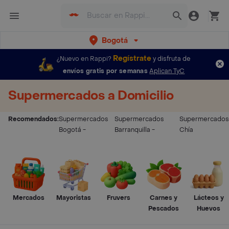
Bogotá
Regístrate
¿Nuevo en Rappi?
y disfruta de
envíos gratis por semanas
Aplican TyC
Supermercados a Domicilio
Recomendados:
Supermercados
Supermercados
Supermercados
Bogotá
-
Barranquilla
-
Chía
Mercados
Mayoristas
Fruvers
Carnes y
Lácteos y
Pescados
Huevos