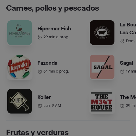
Carnes, pollos y pescados
La Bou
Hipermar Fish
Las C
29 min o prog.
Dom,
Fazenda
Sagal
34 min o prog.
19 mi
Koller
The M
Lun, 9 AM
29 mi
Frutas y verduras