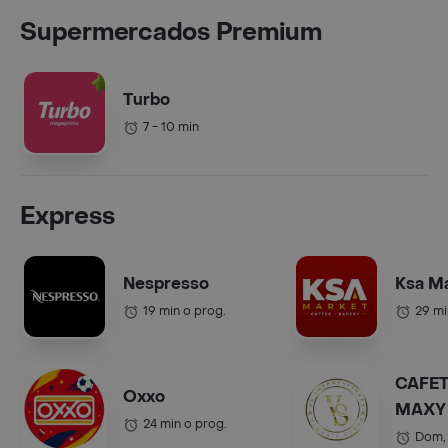
Supermercados Premium
Turbo
7 - 10 min
Express
Nespresso
Ksa M
19 min o prog.
29 mi
CAFET
Oxxo
MAXY 
24 min o prog.
COL.).
Dom,