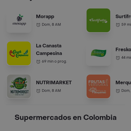
Morapp
Surtif
Dom, 8 AM
59 mi
La Canasta
Fresko
Campesina
44 mi
69 min o prog.
NUTRIMARKET
Merqu
Dom, 8 AM
Dom,
Supermercados en Colombia