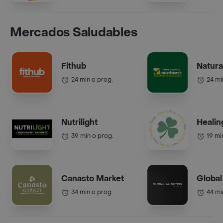
Mercados Saludables
Fithub
Natura
24 min o prog.
24 mi
Nutrilight
Healin
39 min o prog.
19 mi
Canasto Market
Global
34 min o prog.
44 mi