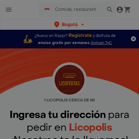
Bogotá
Regístrate
¿Nuevo en Rappi?
y disfruta de
envíos gratis por semanas
Aplican TyC
1 LICOPOLIS CERCA DE MI
Ingresa tu dirección
para
pedir en
Licopolis