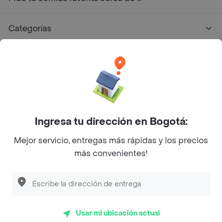
Categorías
Únete a Rappi
Sobre Rappi
Facebook
Twitter
Instagram
Ingresa tu dirección en Bogotá:
Mejor servicio, entregas más rápidas y los precios
©
2026
Rappi Inc. All rights reserved.
más convenientes!
Descubre las
PROMOCIONES
que tenemos
para ti
Rappi S.A.S. --- NIT 900.843.898-9 --- Calle 63 # 16A-02
Bogotá D.C. --- notificacionesrappi@rappi.com
Usar mi ubicación actual