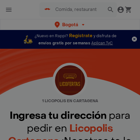
Bogotá
Regístrate
¿Nuevo en Rappi?
y disfruta de
envíos gratis por semanas
Aplican TyC
1 LICOPOLIS EN CARTAGENA
Ingresa tu dirección
para
pedir en
Licopolis