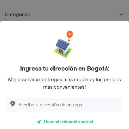
Categorías
Únete a Rappi
Sobre Rappi
Facebook
Twitter
Instagram
Ingresa tu dirección en Bogotá:
Mejor servicio, entregas más rápidas y los precios
©
2026
Rappi Inc. All rights reserved.
más convenientes!
Descubre las
PROMOCIONES
que tenemos
para ti
Rappi S.A.S. --- NIT 900.843.898-9 --- Calle 63 # 16A-02
Bogotá D.C. --- notificacionesrappi@rappi.com
Usar mi ubicación actual