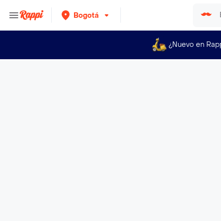
Bogotá
¿Nuevo en Rap