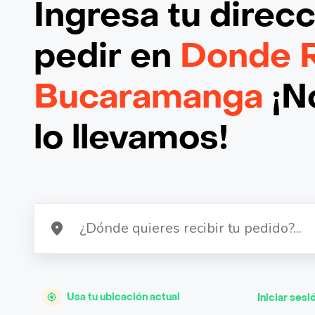
Ingresa tu direc
pedir en
Donde R
Bucaramanga
¡N
lo llevamos!
Usa tu ubicación actual
Iniciar sesi