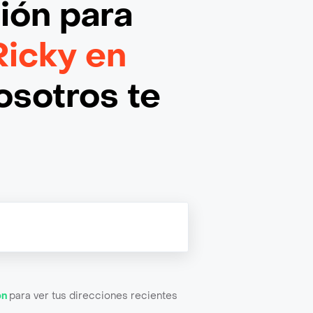
ción
para
icky en
osotros te
ón
para ver tus direcciones recientes