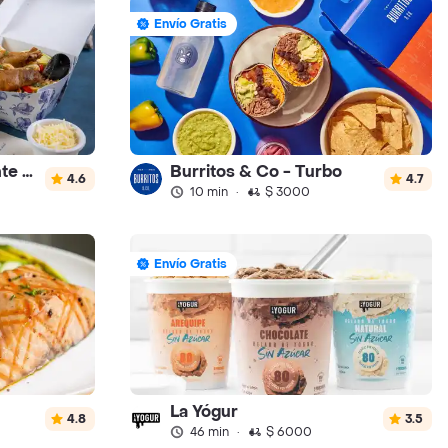
Envío Gratis
La Toscana Restaurante - To Go
Burritos & Co - Turbo
4.6
4.7
10 min
·
$ 3000
Envío Gratis
La Yógur
4.8
3.5
46 min
·
$ 6000