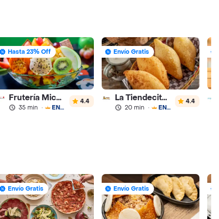
Hasta 23% Off
Envío Gratis
Frutería Mickey del Norte
La Tiendecita Tradicional
4.4
4.4
35 min
·
ENVÍO GRATIS
20 min
·
ENVÍO GRATIS
Envío Gratis
Envío Gratis