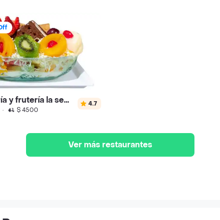
Off
Heladería y frutería la sensación
4.7
·
$ 4500
Ver más restaurantes