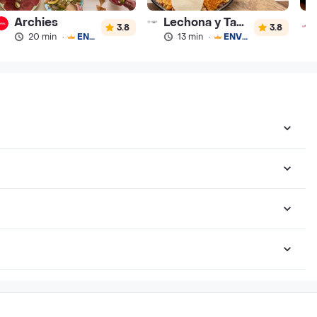
Archies
Lechona y Tamales el Tolimense
3.8
3.8
20 min
·
ENVÍO GRATIS
13 min
·
ENVÍO GRATIS