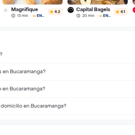
Magnifique
Capital Bagels
4.2
4.1
13 min
·
ENVÍO GRATIS
20 min
·
ENVÍO GRATIS
?
es en Bucaramanga?
lio en Bucaramanga?
a domicilio en Bucaramanga?