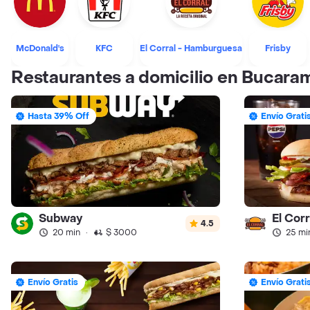
McDonald's
KFC
El Corral - Hamburguesa
Frisby
Restaurantes a domicilio en Bucar
Hasta 39% Off
Envío Grati
Subway
El Cor
4.5
20 min
·
$ 3000
25 mi
Envío Gratis
Envío Grati