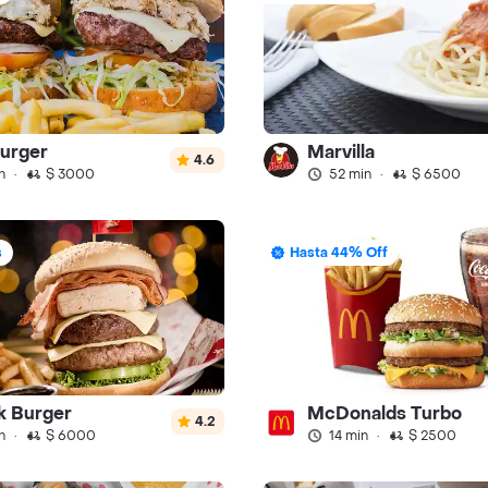
urger
Marvilla
4.6
n
·
$ 3000
52 min
·
$ 6500
s
Hasta 44% Off
k Burger
McDonalds Turbo
4.2
n
·
$ 6000
14 min
·
$ 2500