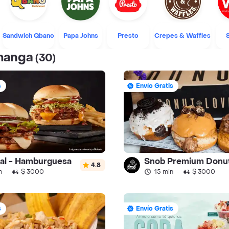
Sandwich Qbano
Papa Johns
Presto
Crepes & Waffles
amanga
(30)
s
Envío Gratis
ral - Hamburguesa
Snob Premium Donu
4.8
n
·
$ 3000
15 min
·
$ 3000
s
Envío Gratis