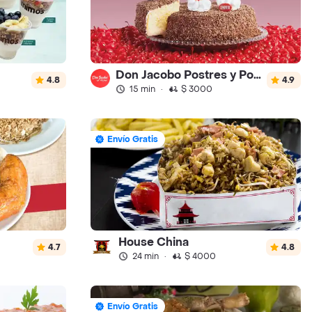
Don Jacobo Postres y Ponques
4.8
4.9
15 min
·
$ 3000
Envío Gratis
House China
4.7
4.8
24 min
·
$ 4000
Envío Gratis