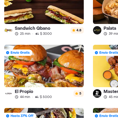
Sandwich Qbano
Palata
4.8
25 min
·
$ 3000
39 mi
Envío Gratis
Envío Grati
El Propio
Master
5
44 min
·
$ 5000
45 mi
Hasta 37% Off
Envío Grati