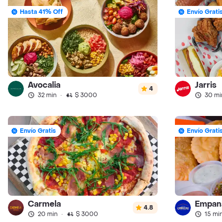
Hasta 41% Off
Envío Grati
Avocalia
Jarris
4
32 min
·
$ 3000
30 mi
Envío Gratis
Envío Grati
Carmela
Empan
4.8
20 min
·
$ 3000
15 mi