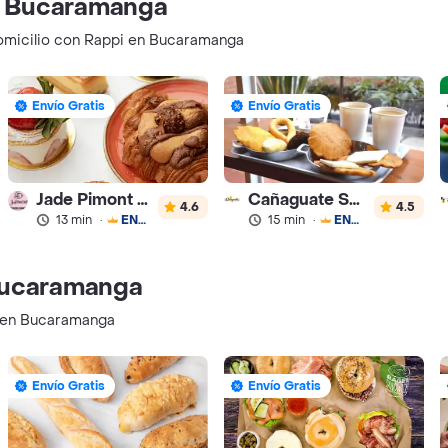
en Bucaramanga
domicilio con Rappi en Bucaramanga
Envío Gratis
Envío Gratis
Jade Pimont Pâtisserie
Cañaguate Sabores Costeños
4.6
4.5
13 min
·
ENVÍO GRATIS
15 min
·
ENVÍO GRATIS
Bucaramanga
y en Bucaramanga
Envío Gratis
Envío Gratis