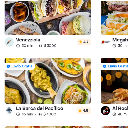
Venezziola
Megab
4.7
30 min
·
$ 3000
30 mi
Envío Gratis
Envío Grati
La Barca del Pacífico
Al Roc
4.8
45 min
·
$ 4000
40 mi