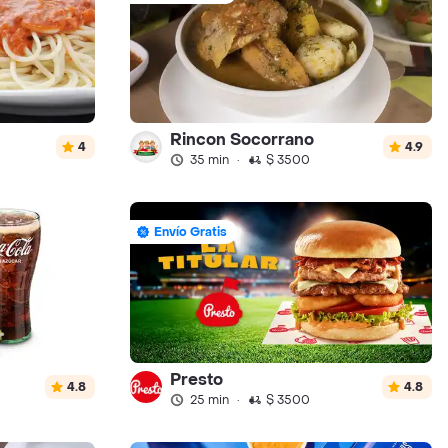
Rincon Socorrano
4
4.9
35 min
·
$ 3500
Envío Gratis
Presto
4.8
4.8
25 min
·
$ 3500