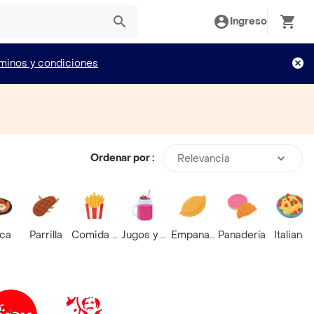
Ingreso
minos y condiciones
Ordenar por :
Relevancia
ica
Parrilla
Comida Rápida
Jugos y Batidos
Empanadas
Panadería
Italiana