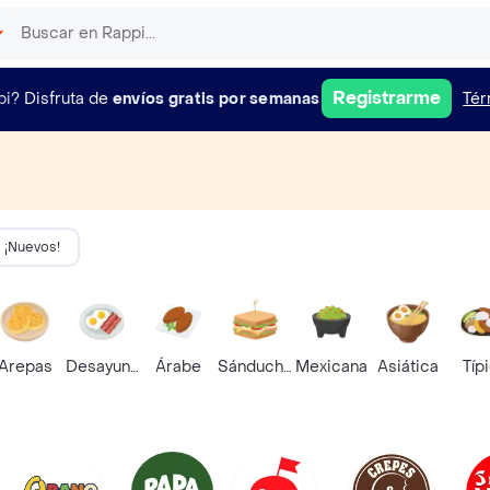
Registrarme
pi?
Disfruta de
envíos gratis por semanas
Tér
¡Nuevos!
Arepas
Desayunos
Árabe
Sánduches
Mexicana
Asiática
Típ