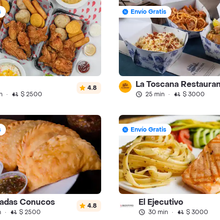
s
Envío Gratis
4.8
n
·
$ 2500
25 min
·
$ 3000
s
Envío Gratis
adas Conucos
El Ejecutivo
4.8
n
·
$ 2500
30 min
·
$ 3000