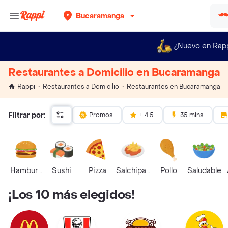
Bucaramanga
¿Nuevo en Rap
Restaurantes a Domicilio en Bucaramanga
Restaurantes en Bucaramanga
Rappi
Restaurantes a Domicilio
Filtrar por:
Promos
+ 4.5
35 mins
Hamburguesa
Sushi
Pizza
Salchipapas
Pollo
Saludable
¡Los 10 más elegidos!