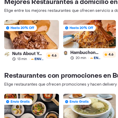
Mejores Restaurantes a domicilio 
Elige entre los mejores restaurantes que ofrecen servicio a 
Hasta 20% Off
Hasta 20% Off
Hambuchona y Lechona
Nuts About You
4.6
4.6
20 min
·
ENVÍO GRATIS
13 min
·
ENVÍO GRATIS
Restaurantes con promociones en 
Elige restaurantes que ofrecen promociones y hacen deliver
Envío Gratis
Envío Gratis