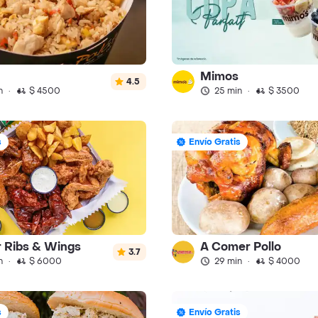
Mimos
4.5
n
·
$ 4500
25 min
·
$ 3500
s
Envío Gratis
 Ribs & Wings
A Comer Pollo
3.7
n
·
$ 6000
29 min
·
$ 4000
s
Envío Gratis