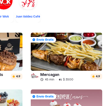
Sr Wok
Juan Valdez Café
Envío Gratis
ts
Mercagan
4.9
4.9
45 min
·
$ 3500
Envío Gratis