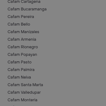
Cafam
Cartagena
Cafam
Bucaramanga
Cafam
Pereira
Cafam
Bello
Cafam
Manizales
Cafam
Armenia
Cafam
Rionegro
Cafam
Popayan
Cafam
Pasto
Cafam
Palmira
Cafam
Neiva
Cafam
Santa Marta
Cafam
Valledupar
Cafam
Monteria