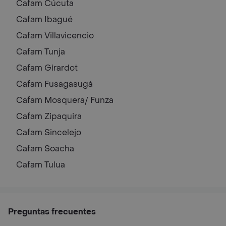
Cafam
Cúcuta
Cafam
Ibagué
Cafam
Villavicencio
Cafam
Tunja
Cafam
Girardot
Cafam
Fusagasugá
Cafam
Mosquera/ Funza
Cafam
Zipaquira
Cafam
Sincelejo
Cafam
Soacha
Cafam
Tulua
Preguntas frecuentes