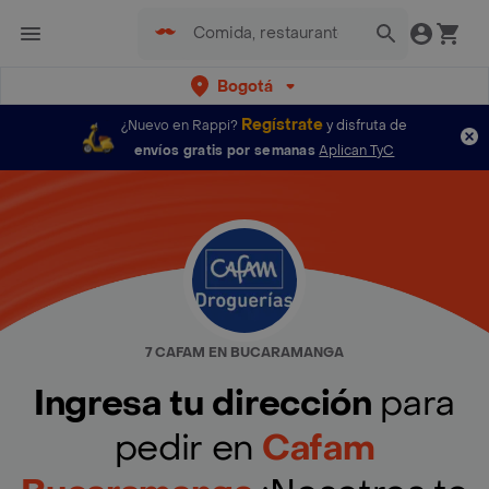
Bogotá
Regístrate
¿Nuevo en Rappi?
y disfruta de
envíos gratis por semanas
Aplican TyC
7 CAFAM EN BUCARAMANGA
Ingresa tu dirección
para
pedir en
Cafam