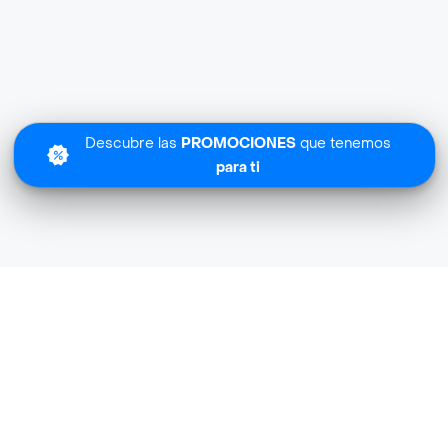
Descubre las
PROMOCIONES
que tenemos
para ti
Cafam cerca de mi ubicación