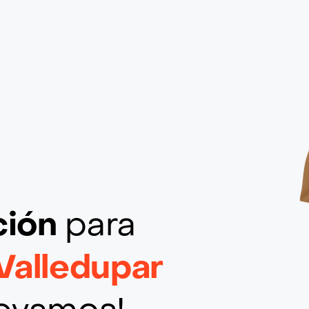
ción
para
Valledupar