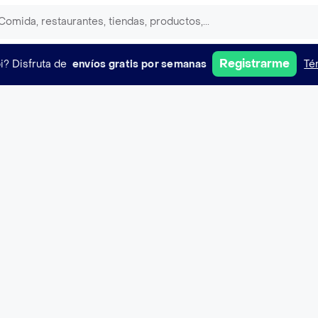
Registrarme
i?
Disfruta de
envíos gratis por semanas
Té