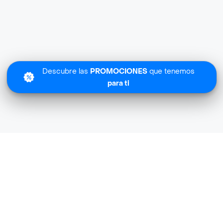
Descubre las
PROMOCIONES
que tenemos
para ti
Cafam cerca de mi ubicación