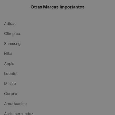
FPS 50
Mune Oil con Color
SPF 50+
Otras Marcas Importantes
Adidas
Olimpica
Samsung
Nike
Apple
Locatel
Miniso
Corona
Americanino
Aario hernandez