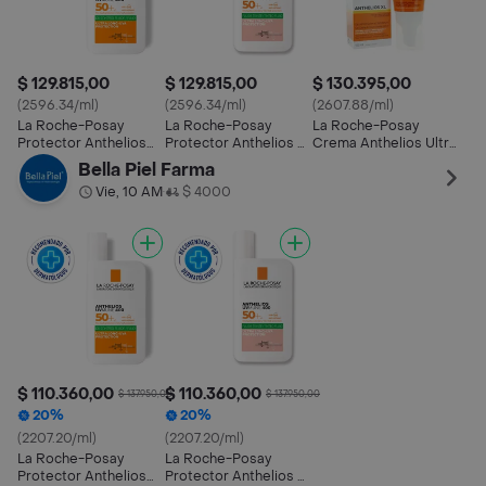
$ 129.815,00
$ 129.815,00
$ 130.395,00
(2596.34/ml)
(2596.34/ml)
(2607.88/ml)
La Roche-Posay
La Roche-Posay
La Roche-Posay
Protector Anthelios
Protector Anthelios uv
Crema Anthelios Ultra
FPS 50
Mune Oil con Color
con SPF 50+
Bella Piel Farma
SPF 50+
Vie, 10 AM
$ 4000
•
$ 110.360,00
$ 110.360,00
$ 137.950,00
$ 137.950,00
20%
20%
(2207.20/ml)
(2207.20/ml)
La Roche-Posay
La Roche-Posay
Protector Anthelios
Protector Anthelios uv