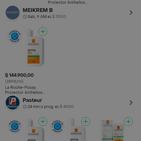
FPS 50
50 +
Protector Anthelios uv
Mune Oil con Color
MEIKREM B
SPF 50+
Sab, 9 AM
$ 7000
•
$ 144.900,00
(2898/ml)
La Roche-Posay
Protector Anthelios
FPS 50
Pasteur
24 min o prog.
$ 4000
•