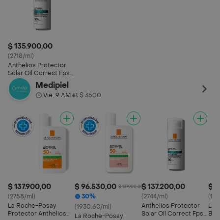
$ 135.900,00
(2718/ml)
Anthelios Protector
Solar Oil Correct Fps
50 +
Medipiel
Vie, 9 AM
$ 3500
•
$ 137.900,00
$ 96.530,00
$ 137.200,00
$ 1
$ 137.900,00
(2758/ml)
30%
(2744/ml)
(199
La Roche-Posay
Anthelios Protector
La 
(1930.60/ml)
Protector Anthelios
Solar Oil Correct Fps
Bru
La Roche-Posay