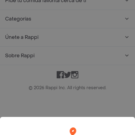
Pide tu comida favorita cerca de ti
Categorías
Únete a Rappi
Sobre Rappi
Facebook
Twitter
Instagram
©
2026
Rappi Inc. All rights reserved.
Rappi S.A.S. --- NIT 900.843.898-9 --- Calle 63 # 16A-02
Bogotá D.C. --- notificacionesrappi@rappi.com