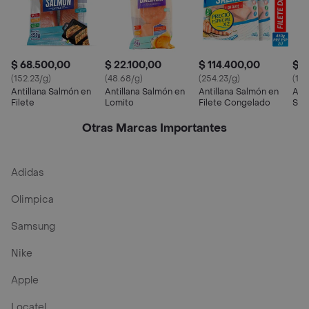
$ 68.500,00
$ 22.100,00
$ 114.400,00
$ 6
(152.23/g)
(48.68/g)
(254.23/g)
(154
Antillana Salmón en
Antillana Salmón en
Antillana Salmón en
Anti
Filete
Lomito
Filete Congelado
Sal
Otras Marcas Importantes
Adidas
Olimpica
Samsung
Nike
Apple
Locatel