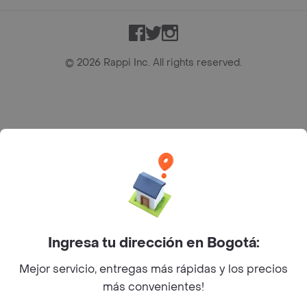
Facebook
Twitter
Instagram
©
2026
Rappi Inc. All rights reserved.
Rappi S.A.S. --- NIT 900.843.898-9 --- Calle 63 # 16A-02
Bogotá D.C. --- notificacionesrappi@rappi.com
Ingresa tu dirección en Bogotá:
Mejor servicio, entregas más rápidas y los precios
más convenientes!