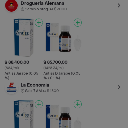
Droguería Alemana
19 min o prog.
$ 3000
•
$ 88.400,00
$ 85.700,00
(884/ml)
(1428.34/ml)
Antiss Jarabe (0.05
Antiss D Jarabe (0.05
%)
% / 0.1 %)
La Economía
Sab, 7 AM
$ 1800
•