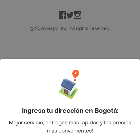
Facebook
Twitter
Instagram
©
2026
Rappi Inc. All rights reserved.
Rappi S.A.S. --- NIT 900.843.898-9 --- Calle 63 # 16A-02
Bogotá D.C. --- notificacionesrappi@rappi.com
Ingresa tu dirección en Bogotá:
Mejor servicio, entregas más rápidas y los precios
más convenientes!