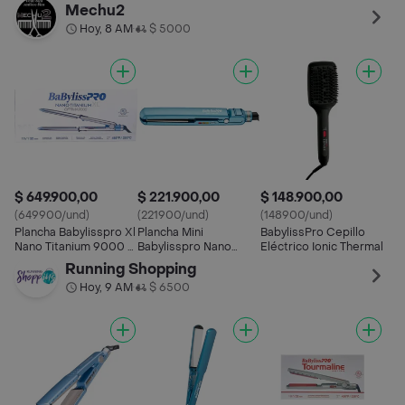
Alisadora Rizadora
Mechu2
Hoy, 8 AM
$ 5000
•
$ 649.900,00
$ 221.900,00
$ 148.900,00
(649900/und)
(221900/und)
(148900/und)
Plancha Babylisspro Xl
Plancha Mini
BabylissPro Cepillo
Nano Titanium 9000 1
Babylisspro Nano
Eléctrico Ionic Thermal
1/4 32mm
Titanium Ultra-thin 1
Running Shopping
/25mm
Hoy, 9 AM
$ 6500
•