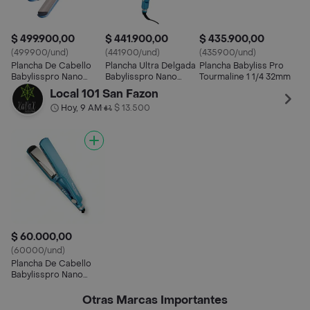
$ 499.900,00
$ 441.900,00
$ 435.900,00
(499900/und)
(441900/und)
(435900/und)
Plancha De Cabello
Plancha Ultra Delgada
Plancha Babyliss Pro
Babylisspro Nano
Babylisspro Nano
Tourmaline 1 1/4 32mm
Titanium Titanium
Titanium 1 1/2 38 Mm
Local 101 San Fazon
Hoy, 9 AM
$ 13.500
•
$ 60.000,00
(60000/und)
Plancha De Cabello
Babylisspro Nano
Titanium 2094
Otras Marcas Importantes