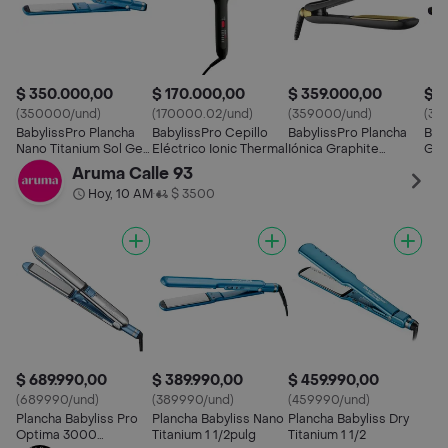
$ 350.000,00
$ 170.000,00
$ 359.000,00
$ 3
(350000/und)
(170000.02/und)
(359000/und)
(34
BabylissPro Plancha
BabylissPro Cepillo
BabylissPro Plancha
Baby
Nano Titanium Sol Gel
Eléctrico Ionic Thermal
Iónica Graphite
Grap
1"
Titanium 1 1/4"
Aruma Calle 93
Hoy, 10 AM
$ 3500
•
$ 689.990,00
$ 389.990,00
$ 459.990,00
(689990/und)
(389990/und)
(459990/und)
Plancha Babyliss Pro
Plancha Babyliss Nano
Plancha Babyliss Dry
Optima 3000
Titanium 1 1/2pulg
Titanium 1 1/2